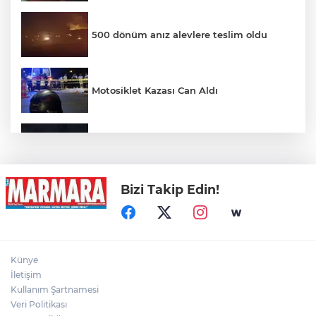
500 dönüm anız alevlere teslim oldu
Motosiklet Kazası Can Aldı
Otomobil Uçurumdan Uçtu: 1 Ölü, 2 Yaralı
Bizi Takip Edin!
Kayseri'de Feci Kaza: 1 Ölü, 3 Yaralı
Define bulmak kaçak kazı yapan 5
Künye
şüpheli suçüstü yakalandı
İletişim
Kullanım Şartnamesi
Veri Politikası
Palandöken'de hareketli dakikalar: İntihar