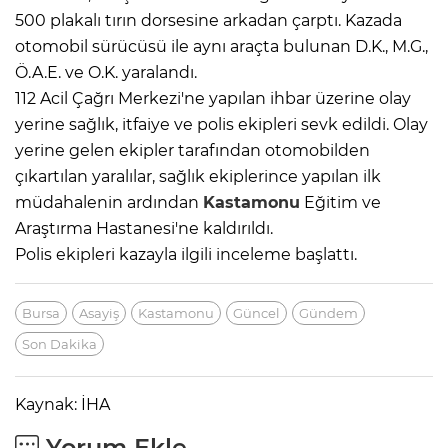
500 plakalı tırın dorsesine arkadan çarptı. Kazada
otomobil sürücüsü ile aynı araçta bulunan D.K., M.G.,
Ö.A.E. ve O.K. yaralandı.
112 Acil Çağrı Merkezi'ne yapılan ihbar üzerine olay
yerine sağlık, itfaiye ve polis ekipleri sevk edildi. Olay
yerine gelen ekipler tarafından otomobilden
çıkartılan yaralılar, sağlık ekiplerince yapılan ilk
müdahalenin ardından
Kastamonu
Eğitim ve
Araştırma Hastanesi'ne kaldırıldı.
Polis ekipleri kazayla ilgili inceleme başlattı.
Bursa
Asayiş
Kastamonu
Güncel
Gündem
Son Dakika
Kaynak: İHA
Yorum Ekle