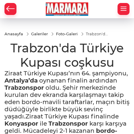
Anasayfa
Galeriler
Foto-Galeri
Trabzon'da
Türkiye
Trabzon'da Türkiye
Kupası
coşkusu
Kupası coşkusu
Ziraat Türkiye Kupası’nın 64. şampiyonu,
Antalya’da
oynanan finalin ardından
Trabzonspor
oldu. Şehir merkezinde
kurulan dev ekranda karşılaşmayı takip
eden bordo-mavili taraftarlar, maçın bitiş
düdüğüyle birlikte büyük sevinç
yaşadı.Ziraat Türkiye Kupası finalinde
Konyaspor
ile
Trabzonspor
karşı karşıya
geldi. Mücadeleyi 2-1 kazanan
bordo-