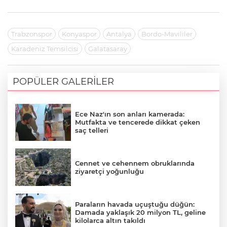
Trabzonspor
Konyaspor
Antalya
Bordo-Mavililer
Karadeniz Temsilcisi
Galatasaray
POPÜLER GALERİLER
Ece Naz'ın son anları kamerada:
Mutfakta ve tencerede dikkat çeken
saç telleri
Cennet ve cehennem obruklarında
ziyaretçi yoğunluğu
Paraların havada uçuştuğu düğün:
Damada yaklaşık 20 milyon TL, geline
kilolarca altın takıldı