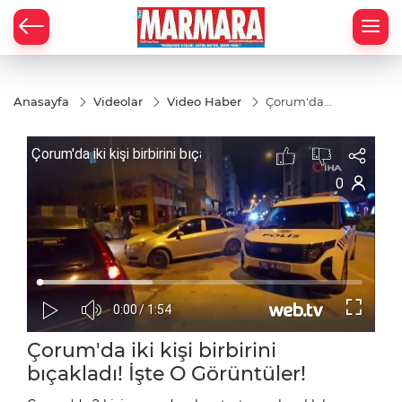
Anasayfa
Videolar
Video Haber
Çorum'da
iki kişi
birbirini
bıçakladı!
İşte O
Görüntüler!
Çorum'da iki kişi birbirini
bıçakladı! İşte O Görüntüler!