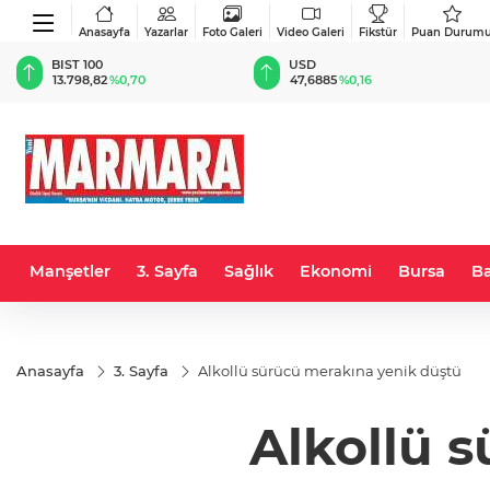
Anasayfa
Yazarlar
Foto Galeri
Video Galeri
Fikstür
Puan Durum
BIST 100
USD
13.798,82
%0,70
47,6885
%0,16
Manşetler
3. Sayfa
Sağlık
Ekonomi
Bursa
Ba
Anasayfa
3. Sayfa
Alkollü sürücü merakına yenik düştü
Alkollü 