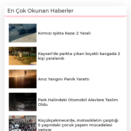
En Çok Okunan Haberler
Kırmızı Işıkta Kaza: 2 Yaralı
Kayseri’de parkta çıkan bıçaklı kavgada 2
kişi yaralandı
Anız Yangını Panik Yarattı
Park Halindeki Otomobil Alevlere Teslim
Oldu
Küçükçekmece'de, motosikletin çarptığı
5 yaşındaki çocuk yaşam mücadelesi
veriyor