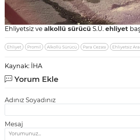
Ehliyetsiz ve
alkollü sürücü
S.Ü.
ehliyet
baş
Ehliyet
Promil
Alkollü Sürücü
Para Cezası
Ehliyetsiz Ara
Kaynak: İHA
Yorum Ekle
Adınız Soyadınız
Mesaj