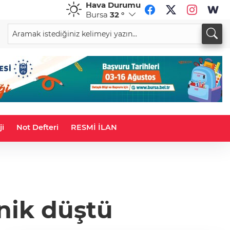
Hava Durumu
Bursa
32 °
CHF
CAD
58,6681
%0,19
34,0098
%0,17
ji
Not Defteri
RESMİ İLAN
nik düştü