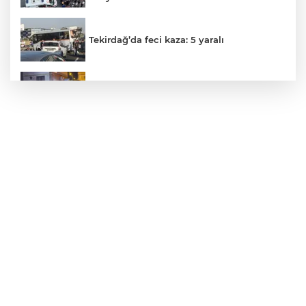
Tekirdağ’da feci kaza: 5 yaralı
Trafo Yangını Panik Yarattı
Otomobil İçindeki Kadını Dövdü...
Gölde Kaybolan Kişiden Acı Haber
Direğinin devrilmesi ve tellerin kopması
sonucu yangın çıktı