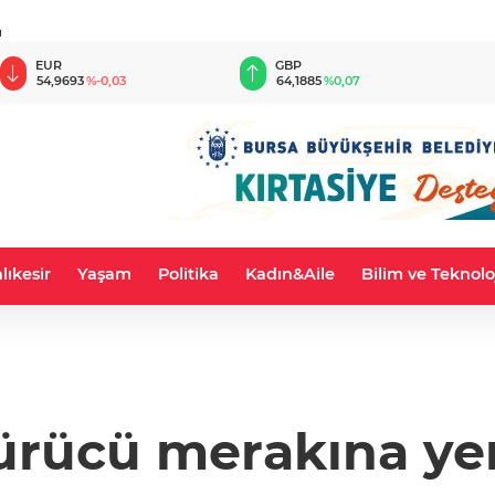
u
EUR
GBP
54,9693
%-0,03
64,1885
%0,07
lıkesir
Yaşam
Politika
Kadın&Aile
Bilim ve Teknolo
sürücü merakına ye