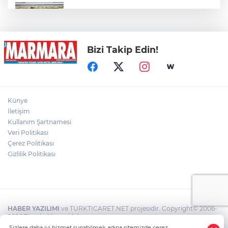
Hakkari'de Uyuşturucu Operasyonu
Bizi Takip Edin!
Motosiklet Kazası Can Aldı
Yağmur suyu giderine sıkışan kediyi
Künye
itfaiye kurtardı
İletişim
Kullanım Şartnamesi
Veri Politikası
Palandöken'de hareketli dakikalar: İntihar
girişimi eşinin gelmesiyle son buldu
Çerez Politikası
Gizlilik Politikası
HABER YAZILIMI
ve TURKTICARET.NET projesidir. Copyright© 2006-
2026 Tüm hakları saklıdır.
Sizlere daha iyi hizmet sunabilmek adına sitemizde çerez