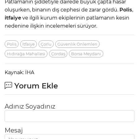
Patlamanın şiddetiyle dairede büyük çapta hasar
oluşurken, binanın dış cephesi de zarar gördü.
Polis
,
itfaiye
ve ilgili kurum ekiplerinin patlamanın kesin
nedenine ilişkin incelemeleri sürüyor.
Polis
İtfaiye
Çorlu
Güvenlik Önlemleri
Hıdırağa Mahallesi
Çordaş
Borsa Meydanı
Kaynak: İHA
Yorum Ekle
Adınız Soyadınız
Mesaj