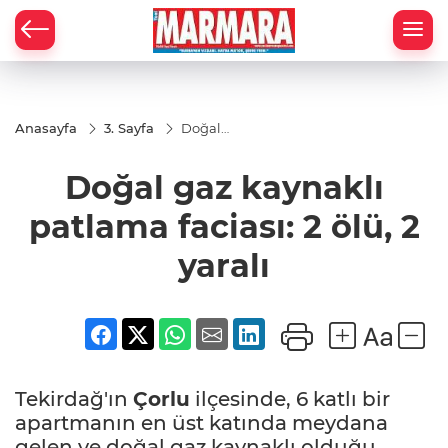
Anasayfa
3. Sayfa
Doğal
gaz
kaynaklı
Doğal gaz kaynaklı
patlama
faciası: 2
ölü, 2
patlama faciası: 2 ölü, 2
yaralı
yaralı
Tekirdağ'ın
Çorlu
ilçesinde, 6 katlı bir
apartmanın en üst katında meydana
gelen ve doğal gaz kaynaklı olduğu