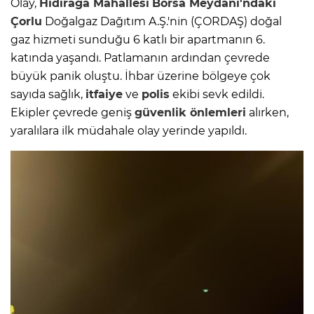
Olay,
Hıdırağa Mahallesi
Borsa Meydanı'ndaki
Çorlu
Doğalgaz Dağıtım A.Ş.'nin (ÇORDAŞ) doğal
gaz hizmeti sunduğu 6 katlı bir apartmanın 6.
katında yaşandı. Patlamanın ardından çevrede
büyük panik oluştu. İhbar üzerine bölgeye çok
sayıda sağlık,
itfaiye
ve
polis
ekibi sevk edildi.
Ekipler çevrede geniş
güvenlik önlemleri
alırken,
yaralılara ilk müdahale olay yerinde yapıldı.