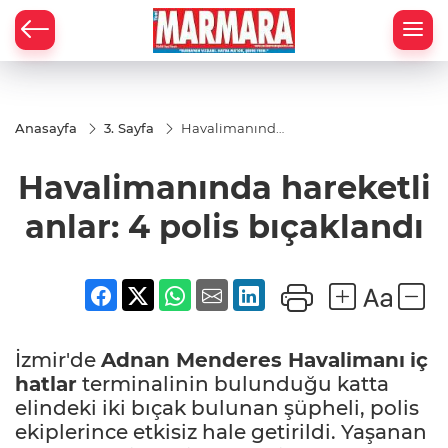
Anasayfa
3. Sayfa
Havalimanında
hareketli anlar:
4 polis
Havalimanında hareketli
bıçaklandı
anlar: 4 polis bıçaklandı
İzmir'de
Adnan Menderes Havalimanı
iç
hatlar
terminalinin bulunduğu katta
elindeki iki bıçak bulunan şüpheli, polis
ekiplerince etkisiz hale getirildi. Yaşanan