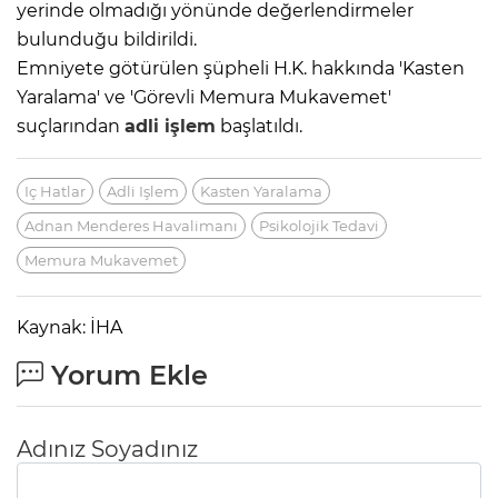
yerinde olmadığı yönünde değerlendirmeler
bulunduğu bildirildi.
Emniyete götürülen şüpheli H.K. hakkında 'Kasten
Yaralama' ve 'Görevli Memura Mukavemet'
suçlarından
adli işlem
başlatıldı.
Iç Hatlar
Adli Işlem
Kasten Yaralama
Adnan Menderes Havalimanı
Psikolojik Tedavi
Memura Mukavemet
Kaynak: İHA
Yorum Ekle
Adınız Soyadınız