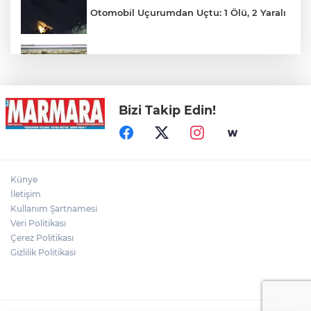
Otomobil Uçurumdan Uçtu: 1 Ölü, 2 Yaralı
Hakkari'de Uyuşturucu Operasyonu
Bizi Takip Edin!
Motosiklet Kazası Can Aldı
Palandöken'de hareketli dakikalar: İntihar
Künye
girişimi eşinin gelmesiyle son buldu
İletişim
Kullanım Şartnamesi
Veri Politikası
Yağmur suyu giderine sıkışan kediyi
itfaiye kurtardı
Çerez Politikası
Gizlilik Politikası