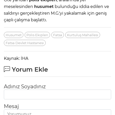
meselesinden
husumet
bulunduğu iddia edilen ve
saldırıyı gerçekleştiren M.G.'yi yakalamak için geniş
çaplı çalışma başlattı.
Husumet
Polis Ekipleri
Fatsa
Kurtuluş Mahallesi
Fatsa Devlet Hastanesi
Kaynak: İHA
Yorum Ekle
Adınız Soyadınız
Mesaj