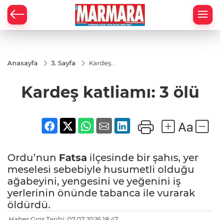
Anasayfa
3. Sayfa
Kardeş
katliamı:
3 ölü
Kardeş katliamı: 3 ölü
Ordu’nun
Fatsa
ilçesinde bir şahıs, yer
meselesi sebebiyle husumetli olduğu
ağabeyini, yengesini ve yeğenini iş
yerlerinin önünde tabanca ile vurarak
öldürdü.
Haber Giriş Tarihi: 07.07.2026 18:47