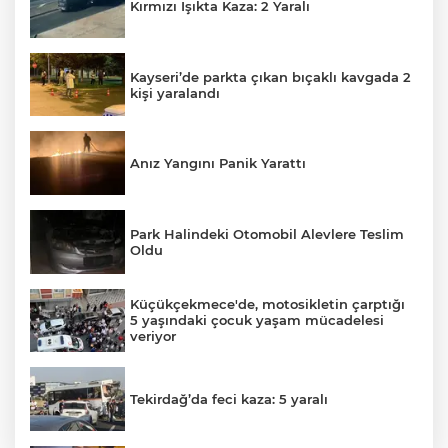
Kırmızı Işıkta Kaza: 2 Yaralı
Kayseri’de parkta çıkan bıçaklı kavgada 2
kişi yaralandı
Anız Yangını Panik Yarattı
Park Halindeki Otomobil Alevlere Teslim
Oldu
Küçükçekmece'de, motosikletin çarptığı
5 yaşındaki çocuk yaşam mücadelesi
veriyor
Tekirdağ’da feci kaza: 5 yaralı