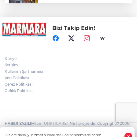
Trafo Yangını Panik Yarattı
Bizi Takip Edin!
Otomobil İçindeki Kadını Dövdü...
Gölde Kaybolan Kişiden Acı Haber
Künye
İletişim
Kullanım Şartnamesi
Veri Politikası
Direğinin devrilmesi ve tellerin kopması
sonucu yangın çıktı
Çerez Politikası
Gizlilik Politikası
HABER YAZILIMI
ve TURKTICARET.NET projesidir. Copyright© 2006-
2026 Tüm hakları saklıdır.
Sizlere daha iyi hizmet sunabilmek adına sitemizde çerez