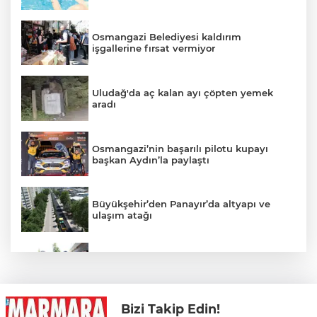
Osmangazi Belediyesi kaldırım
işgallerine fırsat vermiyor
Uludağ'da aç kalan ayı çöpten yemek
aradı
Osmangazi’nin başarılı pilotu kupayı
başkan Aydın’la paylaştı
Büyükşehir’den Panayır’da altyapı ve
ulaşım atağı
Alanyurt yüzme havuzunda yapım
çalışmaları sürüyor
Bizi Takip Edin!