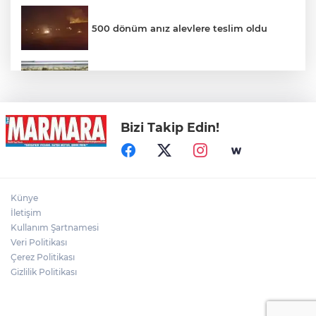
500 dönüm anız alevlere teslim oldu
Hakkari'de Uyuşturucu Operasyonu
Bizi Takip Edin!
Motosiklet Kazası Can Aldı
Palandöken'de hareketli dakikalar: İntihar
Künye
girişimi eşinin gelmesiyle son buldu
İletişim
Kullanım Şartnamesi
Veri Politikası
Yağmur suyu giderine sıkışan kediyi
itfaiye kurtardı
Çerez Politikası
Gizlilik Politikası