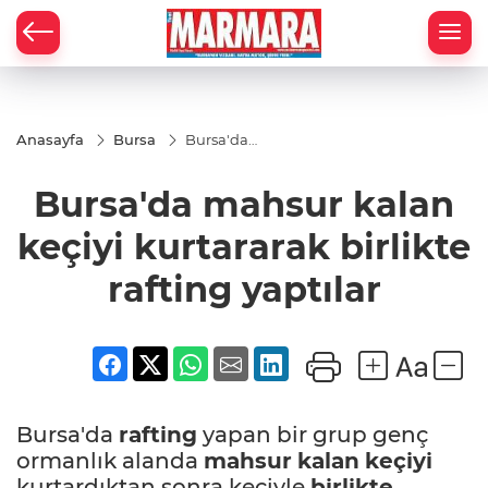
Anasayfa
Bursa
Bursa'da
mahsur
kalan
Bursa'da mahsur kalan
keçiyi
kurtararak
birlikte
keçiyi kurtararak birlikte
rafting
yaptılar
rafting yaptılar
Bursa'da
rafting
yapan bir grup genç
ormanlık alanda
mahsur
kalan
keçiyi
kurtardıktan sonra keçiyle
birlikte