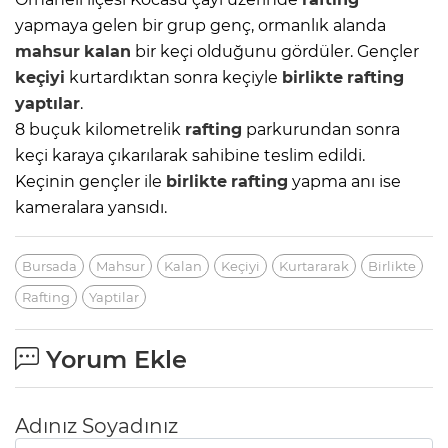
yapmaya gelen bir grup genç, ormanlık alanda
mahsur
kalan
bir keçi olduğunu gördüler. Gençler
keçiyi
kurtardıktan sonra keçiyle
birlikte
rafting
yaptılar
.
8 buçuk kilometrelik
rafting
parkurundan sonra
keçi karaya çıkarılarak sahibine teslim edildi.
Keçinin gençler ile
birlikte
rafting
yapma anı ise
kameralara yansıdı.
Bursada
Mahsur
Kalan
Keçiyi
Kurtararak
Birlikte
Rafting
Yaptilar
Yorum Ekle
Adınız Soyadınız