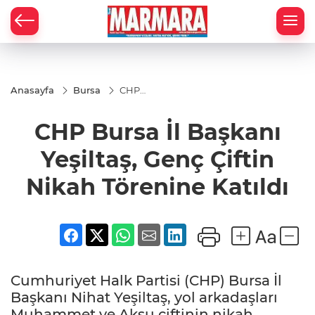
Anasayfa
Bursa
CHP
Bursa İl
Başkanı
CHP Bursa İl Başkanı
Yeşiltaş,
Genç
Çiftin
Yeşiltaş, Genç Çiftin
Nikah
Törenine
Nikah Törenine Katıldı
Katıldı
Cumhuriyet Halk Partisi (CHP) Bursa İl
Başkanı Nihat Yeşiltaş, yol arkadaşları
Muhammet ve Aksu çiftinin nikah