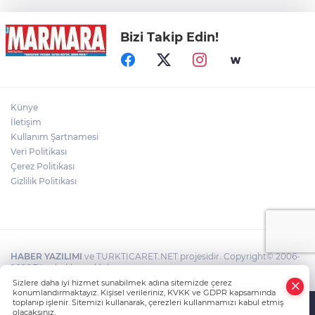
Bizi Takip Edin!
Kepçe Alevlere Teslim Oldu
4 Araç Birbirine Girdi: 4 Yaralı
Künye
İletişim
Kullanım Şartnamesi
6 metre derinlik, 40 santimetre
Veri Politikası
genişlikteki kuyuya giren itfaiye eri,
Çerez Politikası
halatla bağladığı çocuğu yukarı gönderdi
Gizlilik Politikası
HABER YAZILIMI
ve TURKTICARET.NET projesidir. Copyright© 2006-
2026 Tüm hakları saklıdır.
Sizlere daha iyi hizmet sunabilmek adına sitemizde çerez
konumlandırmaktayız. Kişisel verileriniz, KVKK ve GDPR kapsamında
toplanıp işlenir. Sitemizi kullanarak, çerezleri kullanmamızı kabul etmiş
olacaksınız.