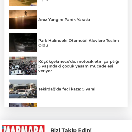
Anız Yangını Panik Yarattı
Park Halindeki Otomobil Alevlere Teslim
Oldu
Küçükçekmece'de, motosikletin çarptığı
5 yaşındaki çocuk yaşam mücadelesi
veriyor
Tekirdağ’da feci kaza: 5 yaralı
Trafo Yangını Panik Yarattı
Bizi Takip Edin!