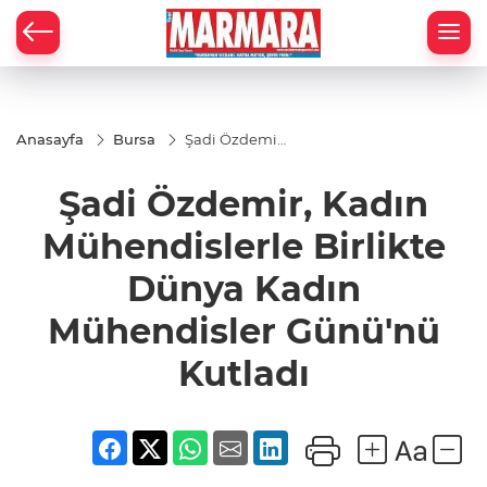
Anasayfa
Bursa
Şadi Özdemir,
Kadın
Mühendislerle
Şadi Özdemir, Kadın
Birlikte Dünya
Kadın
Mühendisler
Mühendislerle Birlikte
Günü'nü
Kutladı
Dünya Kadın
Mühendisler Günü'nü
Kutladı