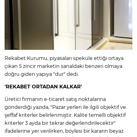
Rekabet Kurumu, piyasaları speküle ettiği ortaya
çıkan 5 zincir marketin sanaldaki benzeri olmaya
doğru giden yapıya "dur" dedi.
'REKABET ORTADAN KALKAR'
Üretici firmanın e-ticaret satış noktalarına
gönderdiği yazıda, "Pazar yerleri ile ilgili objektif ve
şeffaf kriterler belirlenmiştir. Kalite temelli objektif
kriterler 3 ayda bir tekrar değerlendirilecektir"
ifadelerine yer verilirken, böylesi bir kararın beyaz