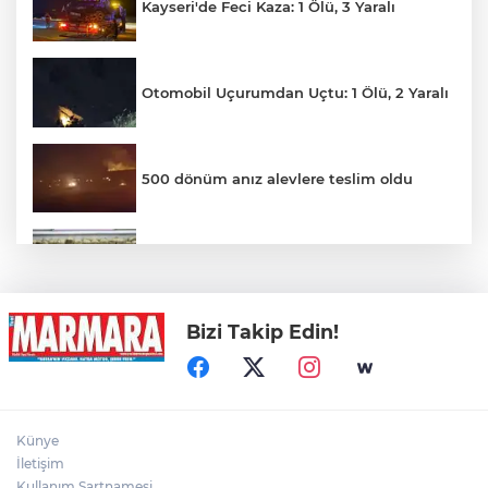
Kayseri'de Feci Kaza: 1 Ölü, 3 Yaralı
Otomobil Uçurumdan Uçtu: 1 Ölü, 2 Yaralı
500 dönüm anız alevlere teslim oldu
Hakkari'de Uyuşturucu Operasyonu
Bizi Takip Edin!
Motosiklet Kazası Can Aldı
Palandöken'de hareketli dakikalar: İntihar
Künye
girişimi eşinin gelmesiyle son buldu
İletişim
Kullanım Şartnamesi