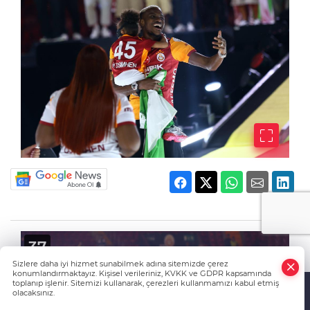
Sizlere daha iyi hizmet sunabilmek adına sitemizde çerez
konumlandırmaktayız. Kişisel verileriniz, KVKK ve GDPR kapsamında
toplanıp işlenir. Sitemizi kullanarak, çerezleri kullanmamızı kabul etmiş
olacaksınız.
Anasayfa
Haber Ara
İhbar Hattı