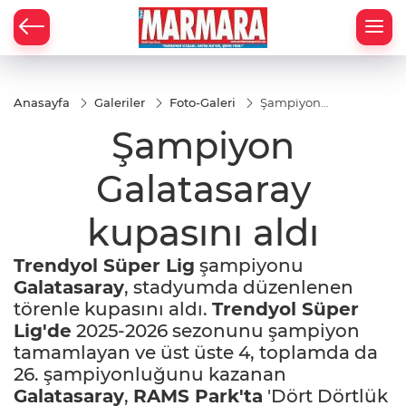
Anasayfa
Galeriler
Foto-Galeri
Şampiyon
Galatasaray
Şampiyon
kupasını
aldı
Galatasaray
kupasını aldı
Trendyol Süper Lig
şampiyonu
Galatasaray
, stadyumda düzenlenen
törenle kupasını aldı.
Trendyol Süper
Lig'de
2025-2026 sezonunu şampiyon
tamamlayan ve üst üste 4, toplamda da
26. şampiyonluğunu kazanan
Galatasaray
,
RAMS Park'ta
'Dört Dörtlük