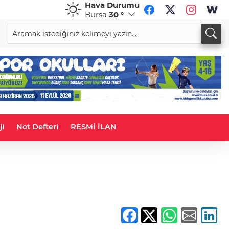
Hava Durumu
Bursa
30 °
CHF
CAD
59,0083
%0,82
34,1883
%0,73
ji
Not Defteri
RESMİ İLAN