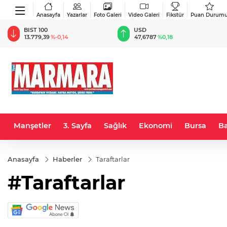
Anasayfa
Yazarlar
Foto Galeri
Video Galeri
Fikstür
Puan Durum
BIST 100
USD
13.779,39
%-0,14
47,6787
%0,18
Manşetler
3. Sayfa
Sağlık
Ekonomi
Bursa
Ba
Anasayfa
Haberler
Taraftarlar
#Taraftarlar