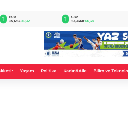
u
EUR
GBP
55,1254
%0,32
64,3468
%0,38
lıkesir
Yaşam
Politika
Kadın&Aile
Bilim ve Teknolo