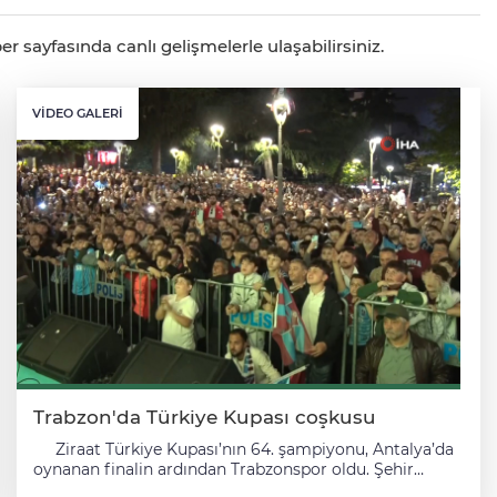
er sayfasında canlı gelişmelerle ulaşabilirsiniz.
VIDEO GALERI
Trabzon'da Türkiye Kupası coşkusu
Ziraat Türkiye Kupası’nın 64. şampiyonu, Antalya’da
oynanan finalin ardından Trabzonspor oldu. Şehir
merkezinde kurulan dev ekranda karşılaşmayı takip