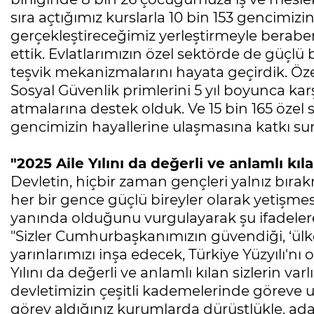
sıra açtığımız kurslarla 10 bin 153 gencimi
gerçekleştireceğimiz yerleştirmeyle berab
ettik. Evlatlarımızın özel sektörde de güçlü bi
teşvik mekanizmalarını hayata geçirdik. Öz
Sosyal Güvenlik primlerini 5 yıl boyunca ka
atmalarına destek olduk. Ve 15 bin 165 özel 
gencimizin hayallerine ulaşmasına katkı s
"2025 Aile Yılını da değerli ve anlamlı kıla
Devletin, hiçbir zaman gençleri yalnız bıra
her bir gence güçlü bireyler olarak yetişme
yanında olduğunu vurgulayarak şu ifadelere
"Sizler Cumhurbaşkanımızın güvendiği, ‘ülke
yarınlarımızı inşa edecek, Türkiye Yüzyılı'n
Yılını da değerli ve anlamlı kılan sizlerin var
devletimizin çeşitli kademelerinde göreve 
görev aldığınız kurumlarda dürüstlükle, adale