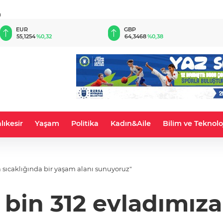
u
EUR
GBP
55,1254
%0,32
64,3468
%0,38
lıkesir
Yaşam
Politika
Kadın&Aile
Bilim ve Teknolo
a sıcaklığında bir yaşam alanı sunuyoruz"
 bin 312 evladımıza