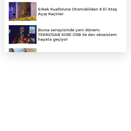
Erkek Kuaförüne Otomobilden 6 El Ateş
Açıp Kaçtılar
Bursa sanayisinde yeni dönem:
TEKNOSAB KOBİ OSB ile dev ekosistem
hayata geçiyor
Ücretsiz hayvan sahiplendirme yalanıyla
"pet taksi" tuzağı: Binlerce lira vurgun
Antalya'da turistlere dadanan plaj faresi
suç makinesi çıktı
Afyonkarahisar'da Feci Kaza: 8 Yaralı
Gündüz Vakti Hırsızlık Kamerada