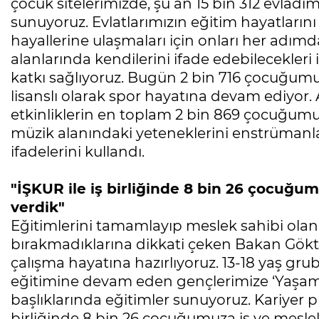
çocuk sitelerimizde, şu an 15 bin 312 evladı
sunuyoruz. Evlatlarımızın eğitim hayatlarını
hayallerine ulaşmaları için onları her adımd
alanlarında kendilerini ifade edebilecekleri
katkı sağlıyoruz. Bugün 2 bin 716 çocuğumu
lisanslı olarak spor hayatına devam ediyor. 
etkinliklerin en toplam 2 bin 869 çocuğumuz
müzik alanındaki yeteneklerini enstrümanlar
ifadelerini kullandı.
"İŞKUR ile iş birliğinde 8 bin 26 çocuğu
verdik"
Eğitimlerini tamamlayıp meslek sahibi olan 
bırakmadıklarına dikkati çeken Bakan Gökta
çalışma hayatına hazırlıyoruz. 13-18 yaş gr
eğitimine devam eden gençlerimize ‘Yaşam B
başlıklarında eğitimler sunuyoruz. Kariyer p
birliğinde 8 bin 26 çocuğumuza iş ve mesle