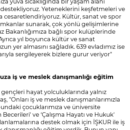
mıza yuva sıcaklığında bir yaşam alanı
 destekliyoruz. Yeteneklerini keşfetmeleri ve
a cesaretlendiriyoruz. Kültür, sanat ve spor
 imkanlar sunarak, çok yönlü gelişimlerine
z Bakanlığımıza bağlı spor kulüplerinde
Ayrıca yıl boyunca kültür ve sanat
un yer almasını sağladık. 639 evladımız ise
ıyla sergileyerek bizlere gurur veriyor"
muza iş ve meslek danışmanlığı eğitim
gençleri hayat yolculuklarında yalnız
ş, "Onları iş ve meslek danışmanlarımızla
ubundaki çocuklarımıza ve üniversite
ecerileri' ve ‘Çalışma Hayatı ve Hukuk'
lanlamalarına destek olmak için İŞKUR ile iş
k danışmanlığı eğitim verdik. Bunun yanı