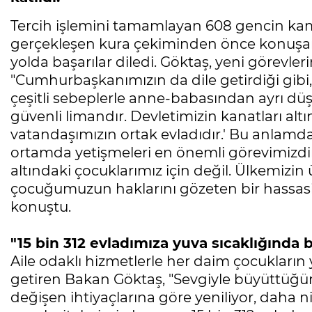
Tercih işlemini tamamlayan 608 gencin kamu
gerçekleşen kura çekiminden önce konuşan 
yolda başarılar diledi. Göktaş, yeni görevleri
"Cumhurbaşkanımızın da dile getirdiği gibi,
çeşitli sebeplerle anne-babasından ayrı dü
güvenli limandır. Devletimizin kanatları alt
vatandaşımızın ortak evladıdır.' Bu anlamda 
ortamda yetişmeleri en önemli görevimizdi
altındaki çocuklarımız için değil. Ülkemizin 
çocuğumuzun haklarını gözeten bir hassasiy
konuştu.
"15 bin 312 evladımıza yuva sıcaklığında 
Aile odaklı hizmetlerle her daim çocukların 
getiren Bakan Göktaş, "Sevgiyle büyüttüğ
değişen ihtiyaçlarına göre yeniliyor, daha nit