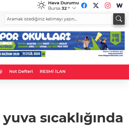
Hava Durumu
Bursa
32 °
CHF
CAD
59,0083
%0,82
34,1883
%0,73
ji
Not Defteri
RESMİ İLAN
 yuva sıcaklığında