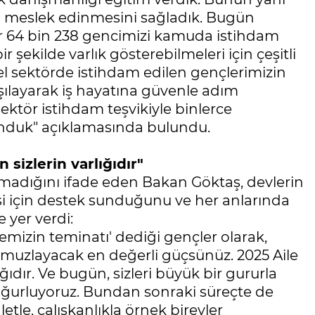
zin meslek edinmesini sağladık. Bugün
er 64 bin 238 gencimizi kamuda istihdam
r şekilde varlık gösterebilmeleri için çeşitli
el sektörde istihdam edilen gençlerimizin
rşılayarak iş hayatına güvenle adım
sektör istihdam teşvikiyle binlerce
unduk" açıklamasında bulundu.
n sizlerin varlığıdır"
kmadığını ifade eden Bakan Göktaş, devlerin
si için destek sunduğunu ve her anlarında
 yer verdi:
mizin teminatı' dediği gençler olarak,
ı omuzlayacak en değerli güçsünüz. 2025 Aile
lığıdır. Ve bugün, sizleri büyük bir gururla
uğurluyoruz. Bundan sonraki süreçte de
tle, çalışkanlıkla örnek bireyler