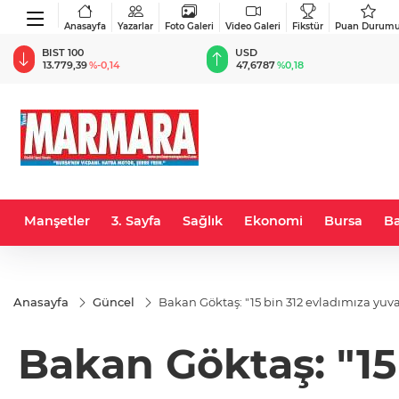
Anasayfa
Yazarlar
Foto Galeri
Video Galeri
Fikstür
Puan Durum
BIST 100
USD
13.779,39
%-0,14
47,6787
%0,18
Manşetler
3. Sayfa
Sağlık
Ekonomi
Bursa
Ba
Anasayfa
Güncel
Bakan Göktaş: "15 bin 312 evladımıza yuv
Bakan Göktaş: "15