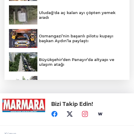
Uludağ'da aç kalan ayı çöpten yemek
aradı
Osmangazi’nin başarılı pilotu kupayı
başkan Aydın’la paylaştı
Büyükşehir’den Panayır’da altyapı ve
ulaşım atağı
Alanyurt yüzme havuzunda yapım
çalışmaları sürüyor
Bizi Takip Edin!
Kepçe Alevlere Teslim Oldu
4 Araç Birbirine Girdi: 4 Yaralı
Künye