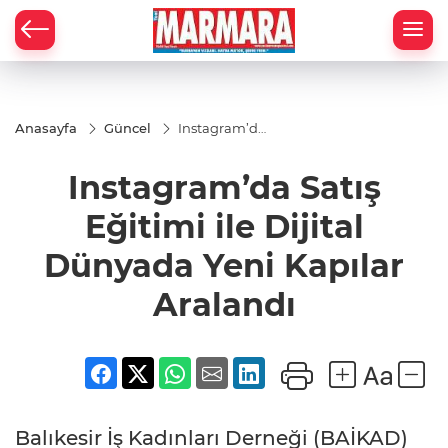
Anasayfa
Güncel
Instagram’da
Satış Eğitimi
ile Dijital
Instagram’da Satış
Dünyada
Yeni Kapılar
Aralandı
Eğitimi ile Dijital
Dünyada Yeni Kapılar
Aralandı
Balıkesir İş Kadınları Derneği (BAİKAD)