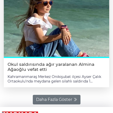
Okul saldırısında ağır yaralanan Almina
Ağaoğlu vefat etti
Kahramanmaraş Merkez Onikişubat ilçesi Ayser Çalık
Ortaokulu'nda meydana gelen silahlı saldırıda 1
öğretmen ve 8 öğrenci hayatını kaybetmiş, 17 öğrenci
yaralanmıştı. Olayda saldırgan da ölmüştü. Saldırıda
kafasının arkasına iki kurşun isabet ederek ağır
yaralanan Almina Ağaoğlu bugün saat 05.45'te tedavi
Daha Fazla Göster
gördüğü hastanede vefat etti. Almina'nın vefatı ile
hayatını kaybeden öğrencilerin sayısı 9'a olayda