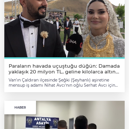
Paraların havada uçuştuğu düğün: Damada
yaklaşık 20 milyon TL, geline kilolarca altın
takıldı
Van'ın Çaldıran ilçesinde Şeğki (Şeyhanlı) aşiretine
mensup iş adamı Nihat Avcı'nın oğlu Serhat Avcı için
düzenlenen düğünde paralar havada uçuşurken;
damada yaklaşık 20 milyon TL, geline ise kilolarca altın
takıldı.Şeğki (Şeyhanlı) aşiretine mensup iş adamı Nihat
Avcı'nın oğlu Serhat Avcı için dillere destan bir düğün
HABER
düzenlendi. Çaldıran Belediyesi eski başkanı Ferman
Yıldırım'ın kızı Esra Yıldırım ile dünya evine giren Serhat
Avcı için ilçede düzenlenen kır düğününe binlerce kişi
katıldı. Adeta insan selinin yaşandığı ve yoğun ilginin