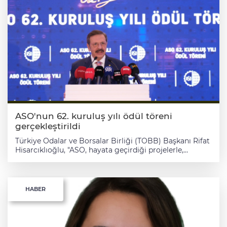
ASO'nun 62. kuruluş yılı ödül töreni
gerçekleştirildi
Türkiye Odalar ve Borsalar Birliği (TOBB) Başkanı Rifat
Hisarcıklıoğlu, "ASO, hayata geçirdiği projelerle,
çalışmalarla Ankara'nın marka değerini arttırıyor ve
şehrimizi geleceğe taşıyor" dedi. Ankara Sanayi
Odası'nın (ASO) 62. kuruluş yıl dönümü,
Cumhurbaşkanı Yardımcısı Cevdet Yılmaz, TOBB
HABER
Başkanı Rifat Hisarcıklıoğlu, ASO Başkanı Seyit Ardıç
ile Ankaralı iş insanları ve sanayiciler katılımıyla
gerçekleştirildi. Hisarcıklıoğlu, yaptığı konuşmada,
Ankara'nın sadece Türkiye'nin başkenti değil, aynı