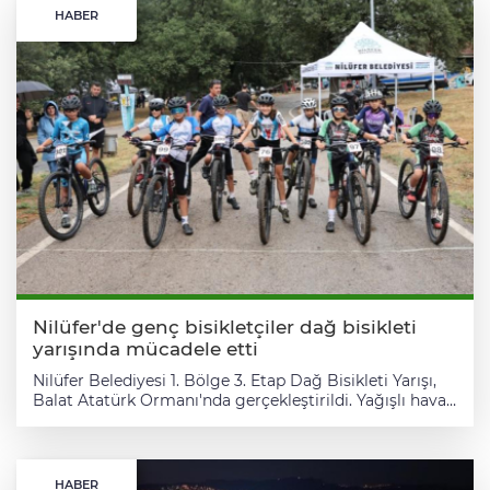
HABER
Nilüfer'de genç bisikletçiler dağ bisikleti
yarışında mücadele etti
Nilüfer Belediyesi 1. Bölge 3. Etap Dağ Bisikleti Yarışı,
Balat Atatürk Ormanı'nda gerçekleştirildi. Yağışlı hava
ve çamurlu parkura rağmen yaklaşık 95 sporcu derece
elde etmek için mücadele etti. Bursa'nın yanı sıra Bolu,
Kocaeli, Manisa ve Yalova'nın da aralarında bulunduğu
7 şehirden sporcuların katıldığı organizasyonda U11,
HABER