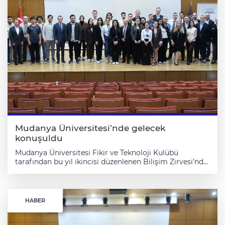
Mudanya Üniversitesi’nde gelecek
konuşuldu
Mudanya Üniversitesi Fikir ve Teknoloji Kulübü
tarafından bu yıl ikincisi düzenlenen Bilişim Zirvesi’nde,
alanında uzman akademisyenler, sektör liderleri ve
girişimcilerin gerçekleştirdikleri konuşmalar, paneller
ve atölye çalışmaları öğrenciler için ilham verici ve
öğretici bir deneyim oldu.
HABER