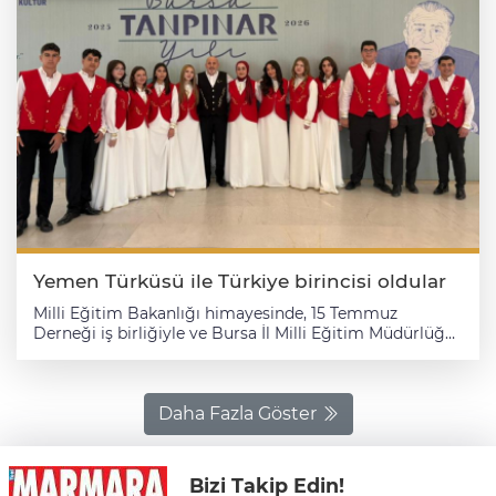
Yemen Türküsü ile Türkiye birincisi oldular
Milli Eğitim Bakanlığı himayesinde, 15 Temmuz
Derneği iş birliğiyle ve Bursa İl Milli Eğitim Müdürlüğü
ev sahipliğinde düzenlenen 15 Temmuz Demokrasi ve
Milli Birlik Günü Kahramanlık Türkü ve Ezgileri Koro
Yarışması'nın Türkiye finali, Bursa’da Tayyare Kültür
Merkezi’nde gerçekleştirildi. Türkiye’nin dört bir
Daha Fazla Göster
yanındaki seçkin okulların katıldığı finalde, sahneye
çıkan korolar izleyicilere unutulmaz anlar yaşattı.
Gecenin sonunda ise zirveye ulaşan ekip, Bursa Zeki
Bizi Takip Edin!
Müren Güzel Sanatlar Lisesi oldu. Koro şefi Ayhan Ece