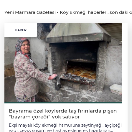
Yeni Marmara Gazetesi - Köy Ekmeği haberleri, son dakika g
HABER
Bayrama özel köylerde taş fırınlarda pişen
"bayram çöreği" yok satıyor
Ekşi mayalı köy ekmeği hamuruna zeytinyağı, ayçiçeği
yağı, ceviz, susam ve haşhaş eklenerek hazırlanan