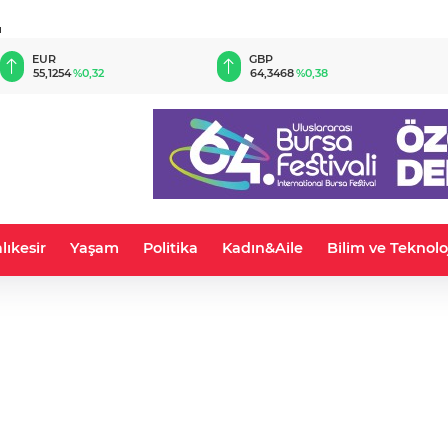
u
EUR
GBP
55,1254
%0,32
64,3468
%0,38
lıkesir
Yaşam
Politika
Kadın&Aile
Bilim ve Teknolo