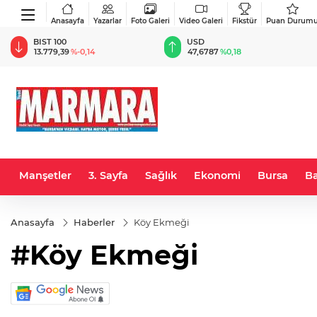
Anasayfa
Yazarlar
Foto Galeri
Video Galeri
Fikstür
Puan Durum
BIST 100
USD
13.779,39
%-0,14
47,6787
%0,18
Manşetler
3. Sayfa
Sağlık
Ekonomi
Bursa
Ba
Anasayfa
Haberler
Köy Ekmeği
#Köy Ekmeği