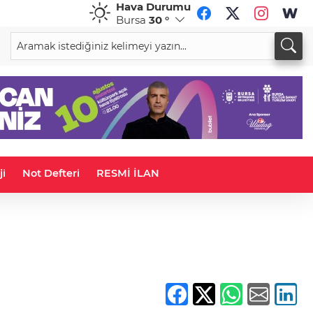
Hava Durumu
Bursa
30 °
CHF
CAD
59,0083
%0,82
34,1883
%0,73
ji
Not Defteri
RESMİ İLAN