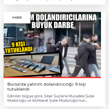
varlığı değerlerini aklama ve imar kirliliğine neden
olma" suçlamalarıyla yürütülen soruşturmada 3
müteahhit daha tutuklandı.
HABER
Bursa'da yatırım dolandırıcılığı: 9 kişi
tutuklandı
Edinilen bilgiye göre, Siber Suçlarla Mücadele Şube
Müdürlüğü ve İstihbarat Şube Müdürlüğü'nün
koordineli çalışmasıyla, Bursa Cumhuriyet