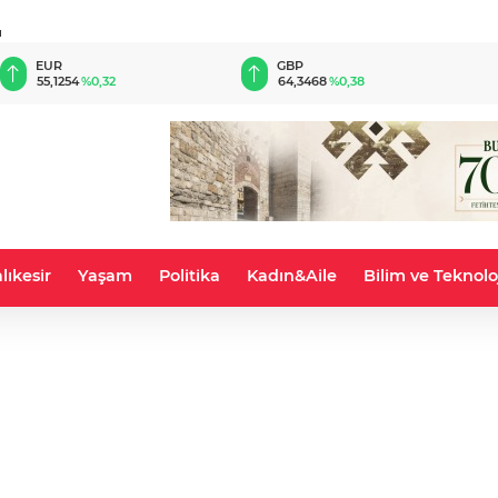
u
EUR
GBP
55,1254
%0,32
64,3468
%0,38
lıkesir
Yaşam
Politika
Kadın&Aile
Bilim ve Teknolo