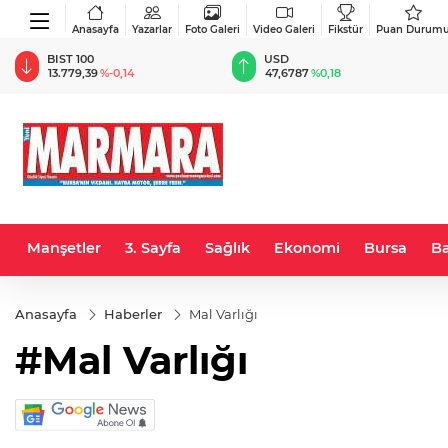
Anasayfa
Yazarlar
Foto Galeri
Video Galeri
Fikstür
Puan Durum
BIST 100
USD
13.779,39
%-0,14
47,6787
%0,18
Manşetler
3. Sayfa
Sağlık
Ekonomi
Bursa
Ba
Anasayfa
Haberler
Mal Varlığı
#Mal Varlığı