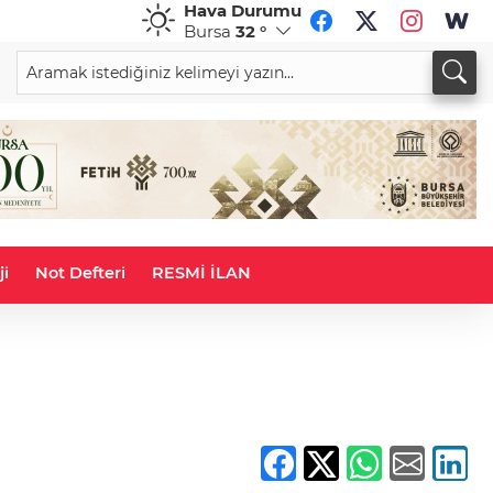
Hava Durumu
Bursa
32 °
CHF
CAD
59,0083
%0,82
34,1883
%0,73
ji
Not Defteri
RESMİ İLAN