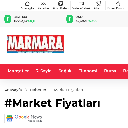
Anasayfa
Yazarlar
Foto Galeri
Video Galeri
Fikstür
Puan Durum
BIST 100
USD
13.703,13
%0,11
47,5923
%0,06
Manşetler
3. Sayfa
Sağlık
Ekonomi
Bursa
Ba
Anasayfa
Haberler
Market Fiyatları
#Market Fiyatları