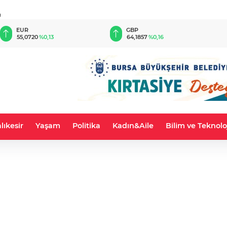
u
EUR
GBP
55,0720
%0,13
64,1857
%0,16
lıkesir
Yaşam
Politika
Kadın&Aile
Bilim ve Teknolo