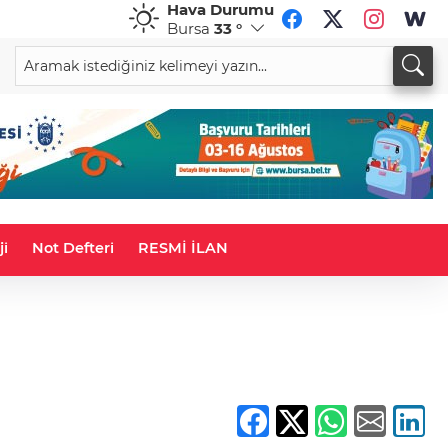
Hava Durumu
Bursa
33 °
CHF
CAD
58,8795
%-0,08
33,9581
%0,04
ji
Not Defteri
RESMİ İLAN