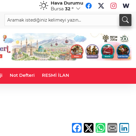
Hava Durumu
Bursa
32 °
CHF
CAD
58,7283
%0,28
34,0107
%0,16
ji
Not Defteri
RESMİ İLAN