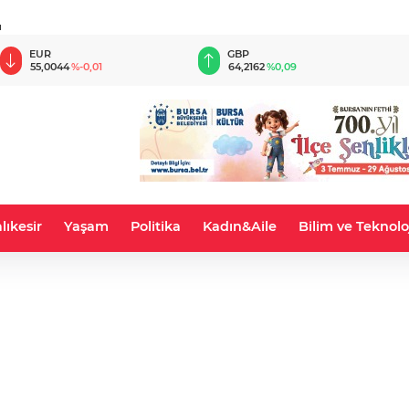
u
EUR
GBP
55,0044
%-0,01
64,2162
%0,09
lıkesir
Yaşam
Politika
Kadın&Aile
Bilim ve Teknolo