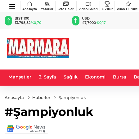
Anasayfa
Yazarlar
Foto Galeri
Video Galeri
Fikstür
Puan Durum
BIST 100
USD
13.798,82
%0,70
47,7000
%0,17
Manşetler
3. Sayfa
Sağlık
Ekonomi
Bursa
Ba
Anasayfa
Haberler
Şampiyonluk
#Şampiyonluk