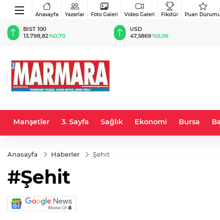
Anasayfa
Yazarlar
Foto Galeri
Video Galeri
Fikstür
Puan Durum
BIST 100
USD
13.798,82
%0,70
47,5869
%0,06
Manşetler
3. Sayfa
Sağlık
Ekonomi
Bursa
Ba
Anasayfa
Haberler
Şehit
#Şehit