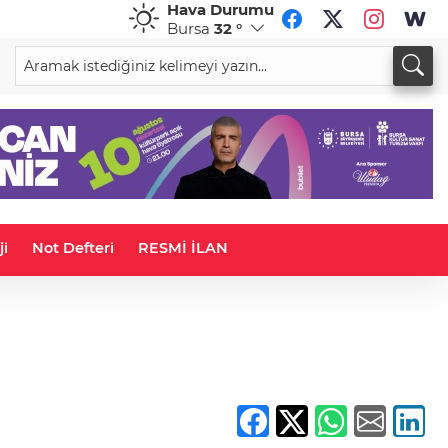
Hava Durumu
Bursa
32 °
CHF
CAD
58,5850
%-0,57
33,9508
%0,02
ji
Not Defteri
RESMİ İLAN