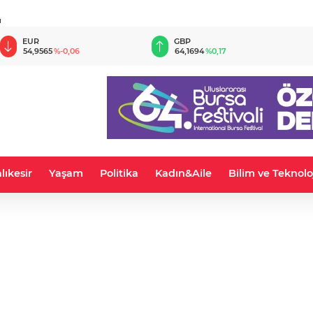
u
EUR
GBP
54,9565
%-0,06
64,1694
%0,17
lıkesir
Yaşam
Politika
Kadın&Aile
Bilim ve Teknolo