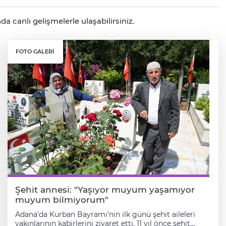
a canlı gelişmelerle ulaşabilirsiniz.
FOTO GALERI
Şehit annesi: "Yaşıyor muyum yaşamıyor
muyum bilmiyorum"
Adana'da Kurban Bayramı'nın ilk günü şehit aileleri
yakınlarının kabirlerini ziyaret etti. 11 yıl önce şehit