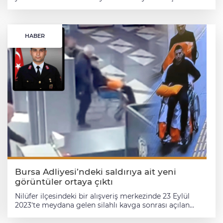
düşen Jandarma Uzman Onbaşı Muhammed Oruç'un
annesi Ayşe Oruç, bayramların kendileri için artık
anlamını yitirdiğini belirterek, "Bayram mı evham mı
hiç bilmiyorum. Evladım burada yatıyor. Bana bayram
HABER
yok. Babası gitti, kendisi gitti. Yaşıyor muyum
yaşamıyor muyum hiç bilmiyorum. Acısı çok büyük"
dedi.
Bursa Adliyesi’ndeki saldırıya ait yeni
görüntüler ortaya çıktı
Nilüfer ilçesindeki bir alışveriş merkezinde 23 Eylül
2023'te meydana gelen silahlı kavga sonrası açılan
davanın ikinci duruşması için 13 Aralık 2024'te Bursa 6.