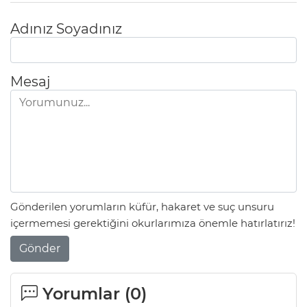
Adınız Soyadınız
Mesaj
Gönderilen yorumların küfür, hakaret ve suç unsuru
içermemesi gerektiğini okurlarımıza önemle hatırlatırız!
Gönder
Yorumlar (
0
)