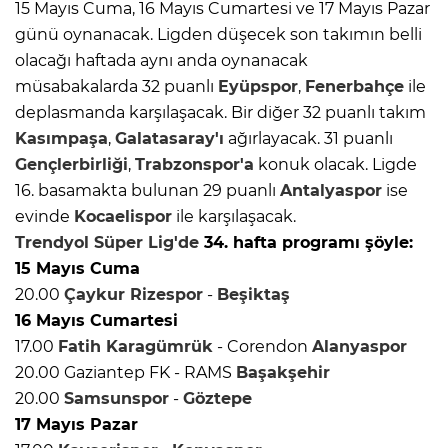
15 Mayıs Cuma, 16 Mayıs Cumartesi ve 17 Mayıs Pazar
günü oynanacak. Ligden düşecek son takımın belli
olacağı haftada aynı anda oynanacak
müsabakalarda 32 puanlı
Eyüpspor
,
Fenerbahçe
ile
deplasmanda karşılaşacak. Bir diğer 32 puanlı takım
Kasımpaşa
,
Galatasaray'ı
ağırlayacak. 31 puanlı
Gençlerbirliği
,
Trabzonspor'a
konuk olacak. Ligde
16. basamakta bulunan 29 puanlı
Antalyaspor
ise
evinde
Kocaelispor
ile karşılaşacak.
Trendyol Süper Lig'de
34. hafta programı şöyle:
15 Mayıs Cuma
20.00
Çaykur Rizespor
-
Beşiktaş
16 Mayıs Cumartesi
17.00
Fatih Karagümrük
- Corendon
Alanyaspor
20.00 Gaziantep FK - RAMS
Başakşehir
20.00
Samsunspor
-
Göztepe
17 Mayıs Pazar