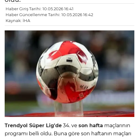
Haber Giriş Tarihi: 10.05.2026 16:41
Haber Güncellenme Tarihi: 10.05.2026 16:42
Kaynak: İHA
Trendyol Süper Lig'de
34. ve
son hafta
maçlarının
programı belli oldu. Buna göre son haftanın maçları