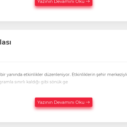
Yazının Devamını Oku
lası
hir merkeziyle sınırlı kalmayıp 17 ilçede kutlanıyor olması önemli. Zira,
ogramla sınırlı kaldığı gibi sönük ge
Yazının Devamını Oku