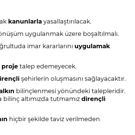
cak
kanunlarla
yasallaştırılacak.
e dönüşüm uygulanmak üzere boşaltılmalı.
ğrultuda imar kararlarını
uygulamak
a
proje
talep edemeyecek.
irençli
şehirlerin oluşmasını sağlayacaktır.
alkın
bilinçlenmesi yönündeki talepleridir.
 bilinç altımızda tutmamız
dirençli
nın
hiçbir şekilde taviz verilmeden