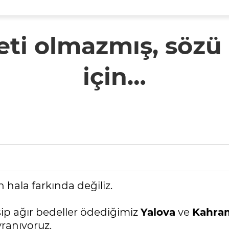
ti olmazmış, sözü
için…
 hala farkında değiliz.
ip ağır bedeller ödediğimiz
Yalova
ve
Kahra
ranıyoruz.