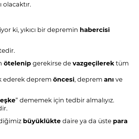
 olacaktır.
or ki, yıkıcı bir depremin
habercisi
edir.
in
ötelenip
gerekirse de
vazgeçilerek
tüm
lık ederek deprem
öncesi
, deprem
anı
ve
eşke
” dememek için tedbir almalıyız.
ir.
ediğimiz
büyüklükte
daire ya da üste
para