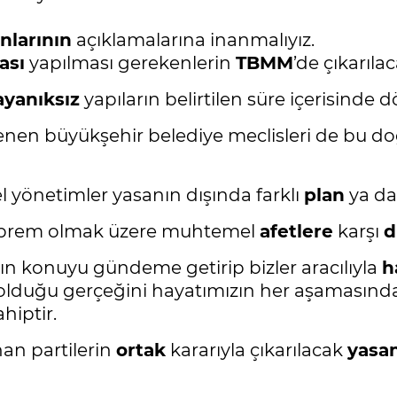
nlarının
açıklamalarına inanmalıyız.
ası
yapılması gerekenlerin
TBMM
’de çıkarıla
ayanıksız
yapıların belirtilen süre içerisind
enen büyükşehir belediye meclisleri de bu do
l yönetimler yasanın dışında farklı
plan
ya d
 deprem olmak üzere muhtemel
afetlere
karşı
d
nın konuyu gündeme getirip bizler aracılıyla
h
lduğu gerçeğini hayatımızın her aşamasında
iptir.
an partilerin
ortak
kararıyla çıkarılacak
yasa