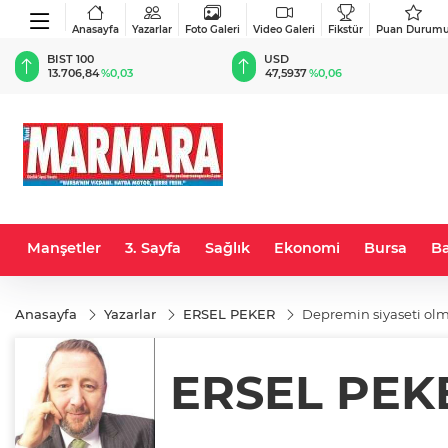
Anasayfa
Yazarlar
Foto Galeri
Video Galeri
Fikstür
Puan Durum
BIST 100
USD
13.706,84
%0,03
47,5937
%0,06
Manşetler
3. Sayfa
Sağlık
Ekonomi
Bursa
Ba
Anasayfa
Yazarlar
ERSEL PEKER
Depremin siyaseti olm
ERSEL PEK