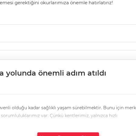
mesi gerektiğini okurlarımıza önemle hatırlatırız!
lma yolunda önemli adım atıldı
sürebilmektir. Bunu için merkezi hükümetin ve de yerel yönetimlerin yapacakları
olduğu kadar biz vatandaşların da bu anlamda üstlenecek sorumluluklarımız var. Çünkü kentlerimiz, yalnızca hızlı