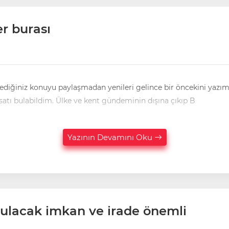
er burası
ğiniz konuyu paylaşmadan yenileri gelince bir öncekini yazımızı d
bugün bir süredir aktarmak istediğimiz konuyu yazma fırsatı bulabildim. Ülke ve kent gündeminin dışına çıkıp B
Yazının Devamını Oku
onulacak imkan ve irade önemli