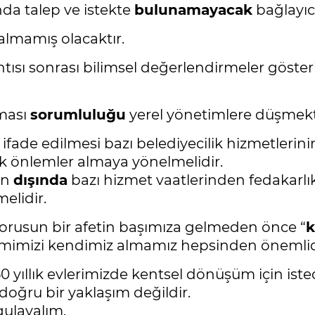
da talep ve istekte
bulunamayacak
bağlayıcı
lmamış olacaktır.
ısı sonrası bilimsel değerlendirmeler gösteriy
nması
sorumluluğu
yerel yönetimlere düşmekt
ifade edilmesi bazı belediyecilik hizmetlerin
k önlemler almaya yönelmelidir.
in
dışında
bazı hizmet vaatlerinden fedakar
elidir.
orusun bir afetin başımıza gelmeden önce “
k
mimizi kendimiz almamız hepsinden önemlid
50 yıllık evlerimizde kentsel dönüşüm için ist
oğru bir yaklaşım değildir.
gulayalım.