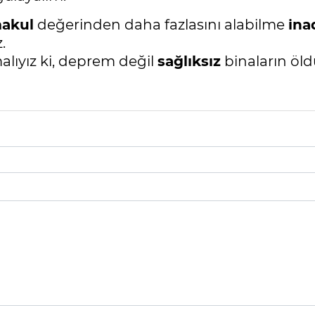
akul
değerinden daha fazlasını alabilme
ina
.
lıyız ki, deprem değil
sağlıksız
binaların öl