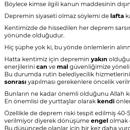
Böylece kimse ilgili kanun maddesinin dışın
Depremin siyaseti olmaz söylemi de
lafta
ka
Kentimizde de hissedilen her deprem sarsınt
yönünde olduğudur.
Hiç şüphe yok ki, bu yönde önlemlerin alı
Hatta kentimiz için depremin
yakın
olduğu 
enerjilerini
can
ve
mal
güvenliğimize yöneli
Bu durumda rutin belediyecilik hizmetlerin
sonrası
yapılması gerekenlere öncelik verilm
Bunların ne kadar önemli olduğunu Allah k
En önemlisi de yurttaşlar olarak
kendi
önle
Özellikle de deprem riski tespit edilmiş 40-
verilmiyor diyerek dönüşüme
engel
olmak d
Bu düşüncede olanlar için bir kez daha vur