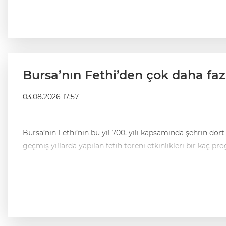
Bursa’nın Fethi’den çok daha faz
03.08.2026 17:57
Bursa’nın Fethi’nin bu yıl 700. yılı kapsamında şehrin dört bir yanında etkinlikler düzenleniyor. Etkinliklerin şe
geçmiş yıllarda yapılan fetih töreni etkinlikleri bir kaç pr