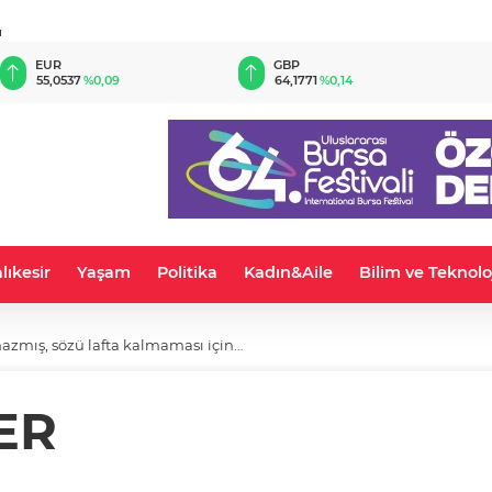
u
EUR
GBP
55,0537
%0,09
64,1771
%0,14
lıkesir
Yaşam
Politika
Kadın&Aile
Bilim ve Teknolo
azmış, sözü lafta kalmaması için…
ER