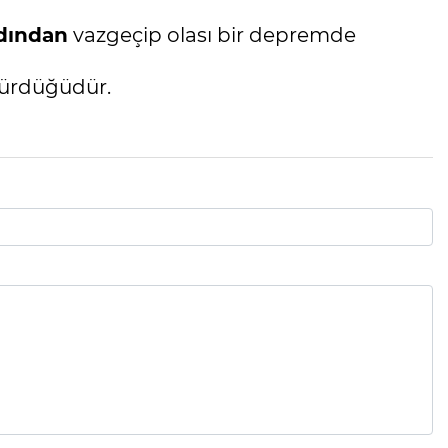
dından
vazgeçip olası bir depremde
dürdüğüdür.