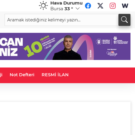
Hava Durumu
Bursa
33 °
CHF
CAD
58,8437
%-0,14
33,9536
%0,02
ji
Not Defteri
RESMİ İLAN