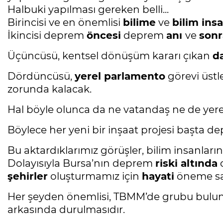
Halbuki yapılması gereken belli...
Birincisi ve en önemlisi
bilime
ve
bilim insa
İkincisi deprem
öncesi
deprem
anı
ve
sonr
Üçüncüsü, kentsel dönüşüm kararı çıkan
d
Dördüncüsü,
yerel parlamento
görevi üstl
zorunda kalacak.
Hal böyle olunca da ne vatandaş ne de yere
Böylece her yeni bir inşaat projesi başta
Bu aktardıklarımız görüşler, bilim insanları
Dolayısıyla Bursa’nın deprem
riski altında
o
şehirler
oluşturmamız için
hayati
öneme sah
Her şeyden önemlisi, TBMM’de grubu bulun
arkasında durulmasıdır.