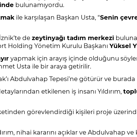
inde
bulunamıyordu.
kmak
ile karşılaşan Başkan Usta, “
Senin çevre
İznik’te de
zeytinyağı tadım merkezi
bulunan
lport Holding Yönetim Kurulu Başkanı
Yüksel Y
yır
yapmak için arayış içinde olduğunu söyler 
t Usta ile bir araya getirilir.
k’ı Abdulvahap Tepesi’ne götürür ve burada pro
etaylarından etkilenen iş insanı Yıldırım,
topl
etinden görevlendirdiği kişileri proje üzerind
dırım, nihai kararını açıklar ve Abdulvahap ve