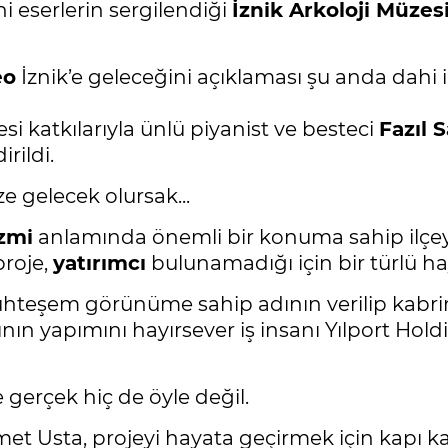
hi eserlerin sergilendiği
İznik Arkoloji Müzes
eo
İznik’e geleceğini açıklaması şu anda dahi 
i katkılarıyla ünlü piyanist ve besteci
Fazıl S
rildi.
e gelecek olursak...
izmi
anlamında önemli bir konuma sahip ilç
proje,
yatırımcı
bulunamadığı için bir türlü ha
muhteşem görünüme sahip adının verilip kab
ının yapımını hayırsever iş insanı Yılport Ho
gerçek hiç de öyle değil.
et Usta, projeyi hayata geçirmek için kapı ka