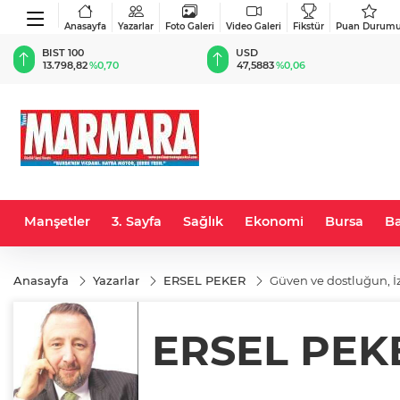
Anasayfa
Yazarlar
Foto Galeri
Video Galeri
Fikstür
Puan Durum
BIST 100
USD
13.798,82
%0,70
47,5883
%0,06
Manşetler
3. Sayfa
Sağlık
Ekonomi
Bursa
Ba
Anasayfa
Yazarlar
ERSEL PEKER
Güven ve dostluğun, İz
ERSEL PEK