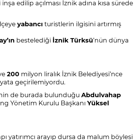
i
inşa edilip açılması İznik adına kısa sürede
ilçeye
yabancı
turistlerin ilgisini artırmış
ay’ın
bestelediği
İznik Türksü
’nün dünya
eye
200
milyon liralık İznik Belediyesi’nce
yata geçirilemiyordu.
rinin de burada bulunduğu
Abdulvahap
lding Yönetim Kurulu Başkanı
Yüksel
pı yatırımcı arayıp dursa da malum böylesi