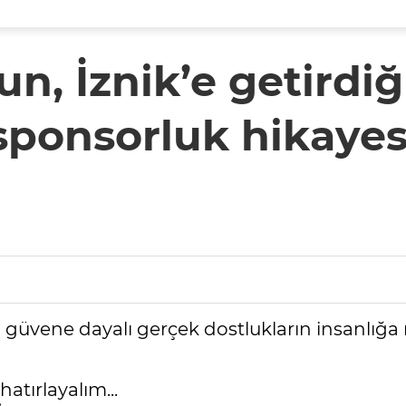
, İznik’e getirdiğ
sponsorluk hikayes
a güvene dayalı gerçek dostlukların insanlığa
atırlayalım...