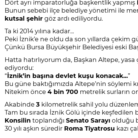
Dört ayrı imparatorluğa başkentlik yapmış
Bunun sebebi ilçe belediye yönetimi ile m
kutsal şehir
göz ardı ediliyordu.
Ta ki 2014 yılına kadar...
Peki İznik’e ne oldu da son yıllarda çekim
Çünkü Bursa Büyükşehir Belediyesi eski B
Hatta hatırlıyorum da, Başkan Altepe, yasa 
ediyordu:
“
İznik’in başına devlet kuşu konacak...
”
Bu güne baktığımızda Altepe’nin söylemi k
Nitekim önce
4 bin 700
metrelik surların o
Akabinde
3
kilometrelik sahil yolu düzenleme
Tam bu sırada İznik Gölü içinde keşfedilen 
Konsilin
toplandığı
Senato Sarayı
olduğu be
30 yılı aşkın süredir
Roma Tiyatrosu
kazı ça