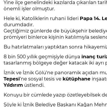
Yine ilçe genelindeki kazılarda çıkarılan tari
önemli işler olmuştur.
Hele ki, Katoliklerin ruhani lideri
Papa 14. L
durumdadır.
Geçtiğimiz günlerde de büyükşehir belediyes
prömiyeri binlerce kişinin katılımıyla seslendi
Bu hatırlatmaları yaptıktan sonra hikayemiz
8 bin 500 yıllık geçmişiyle dünya
inanç tur
tasarlanmış bölgeye değer katacak iki ayrı 
İznik ve İznik Gölü’ne panoramik açıdan 
Tepesi
’ne sosyal tesis ve
kütüphane
inşaat
Yıldırım
üstlendi.
Konuyu bir cümlede yazıp özetleyebilsek de 
Şöyle ki İznik Belediye Başkanı Kağan Mehm