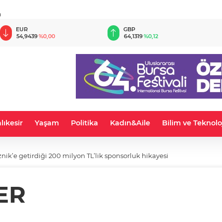
u
EUR
GBP
54,9439
%0,00
64,1319
%0,12
lıkesir
Yaşam
Politika
Kadın&Aile
Bilim ve Teknolo
nik’e getirdiği 200 milyon TL’lik sponsorluk hikayesi
ER