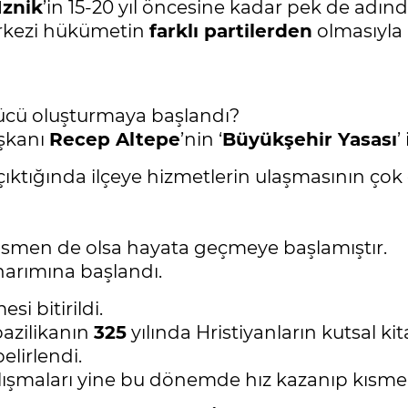
İznik
’in 15-20 yıl öncesine kadar pek de adın
erkezi hükümetin
farklı partilerden
olmasıyla 
 gücü oluşturmaya başlandı?
aşkanı
Recep Altepe
’nin ‘
Büyükşehir Yasası
’
çıktığında ilçeye hizmetlerin ulaşmasının çok 
ısmen de olsa hayata geçmeye başlamıştır.
narımına başlandı.
si bitirildi.
bazilikanın
325
yılında Hristiyanların kutsal ki
lirlendi.
lışmaları yine bu dönemde hız kazanıp kısmen 