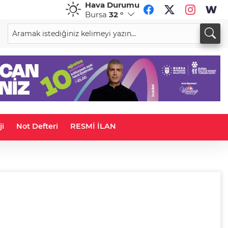
Hava Durumu
Bursa
32 °
CHF
CAD
58,5630
%-0,61
33,9577
%0,04
ji
Not Defteri
RESMİ İLAN