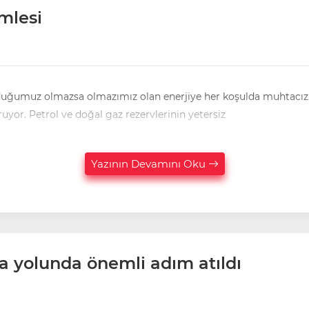
mlesi
olan enerjiye her koşulda muhtacız. Daha anlaşılır ifade ile vurgulamak gerekirse, ülkemiz
yıllık toplam ithalatının yaklaşık dörtte birini enerji oluşturuyor. Petrol ve doğal gaz rezervlerinin yetersiz
Yazının Devamını Oku
lma yolunda önemli adım atıldı