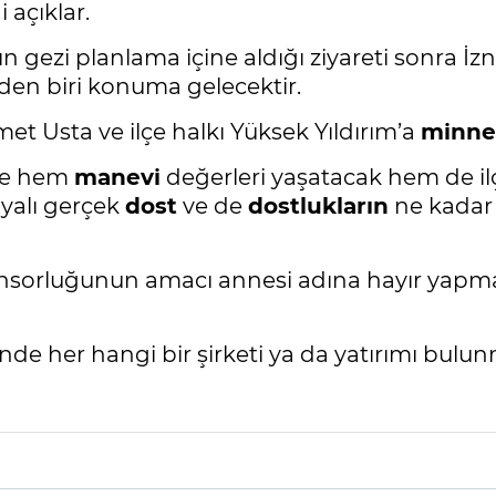
 açıklar.
n gezi planlama içine aldığı ziyareti sonra İz
rden biri konuma gelecektir.
Usta ve ilçe halkı Yüksek Yıldırım’a
minne
eye hem
manevi
değerleri yaşatacak hem de i
yalı gerçek
dost
ve de
dostlukların
ne kadar
ponsorluğunun amacı annesi adına hayır yapmas
rinde her hangi bir şirketi ya da yatırımı bul