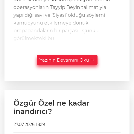
operasyonların Tayyip Beyin talimatıyla
yapıldığı savı ve ‘Siyasi’ olduğu söylemi
kamuoyunu etkilemeye dönük
propagandaların bir parçası... Çünkü
görülmekteki bü
Yazının Devamını Oku
Özgür Özel ne kadar
inandırıcı?
27.07.2026 18:19