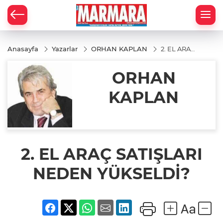
Anasayfa
Yazarlar
ORHAN KAPLAN
2. EL ARAÇ
SATIŞLARI
NEDEN
ORHAN
YÜKSELDİ?
KAPLAN
2. EL ARAÇ SATIŞLARI
NEDEN YÜKSELDİ?