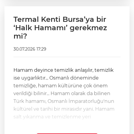
Termal Kenti Bursa’ya bir
‘Halk Hamamı’ gerekmez
mi?
30.07.2026 17:29
Hamam deyince temizlik anlaşılır, temizlik
ise uygarlıktır... Osmanlı döneminde
temizliğe, hamam kültürüne çok önem
verildiği bilinir... Hamam olarak da bilinen
Türk hamamı, Osmanlı İmparatorluğu'nun
kültürel ve tarihi bir mirasıdır yani. Hamam
salt yıkanma ve temizlenme yeri