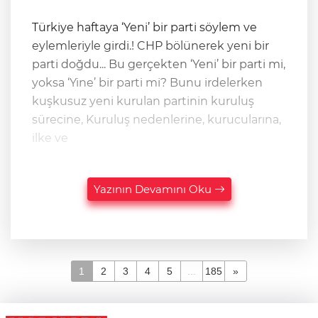
Türkiye haftaya ‘Yeni’ bir parti söylem ve
eylemleriyle girdi.! CHP bölünerek yeni bir
parti doğdu... Bu gerçekten ‘Yeni’ bir parti mi,
yoksa ‘Yine’ bir parti mi? Bunu irdelerken
kuşkusuz yeni kurulan partinin kuruluş
sürecine, Kuruluş nedenlerine, kurucularına,
ilke ve
Yazının Devamını Oku
1
2
3
4
5
...
185
»