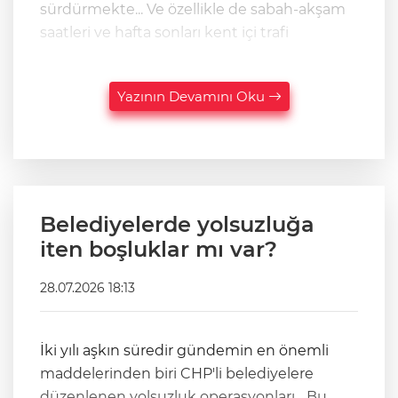
sürdürmekte... Ve özellikle de sabah-akşam
saatleri ve hafta sonları kent içi trafi
Yazının Devamını Oku
Belediyelerde yolsuzluğa
iten boşluklar mı var?
28.07.2026 18:13
İki yılı aşkın süredir gündemin en önemli
maddelerinden biri CHP'li belediyelere
düzenlenen yolsuzluk operasyonları... Bu