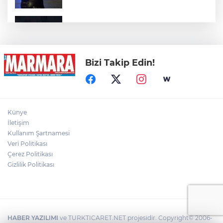
Otomobil Uçurumdan Uçtu: 1 Ölü, 2 Yaralı
Bizi Takip Edin!
Kayseri'de Feci Kaza: 1 Ölü, 3 Yaralı
Define bulmak kaçak kazı yapan 5
Künye
şüpheli suçüstü yakalandı
İletişim
Kullanım Şartnamesi
Veri Politikası
Palandöken'de hareketli dakikalar: İntihar
girişimi eşinin gelmesiyle son buldu
Çerez Politikası
Gizlilik Politikası
HABER YAZILIMI
ve TURKTICARET.NET projesidir. Copyright© 2006-