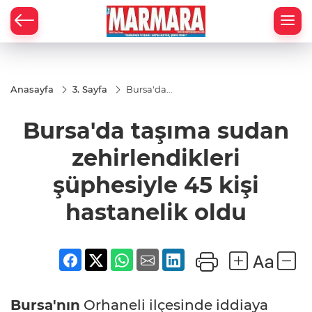
Anasayfa
3. Sayfa
Bursa'da
taşıma sudan
zehirlendikleri
Bursa'da taşıma sudan
şüphesiyle 45
kişi hastanelik
oldu
zehirlendikleri
şüphesiyle 45 kişi
hastanelik oldu
Bursa'nın
Orhaneli ilçesinde iddiaya