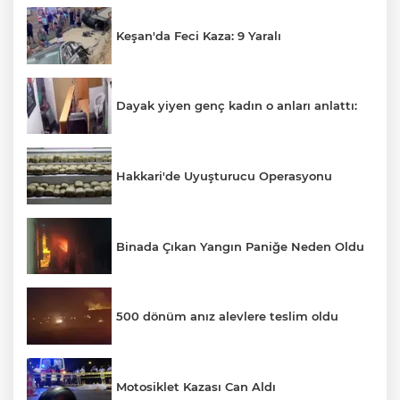
Keşan'da Feci Kaza: 9 Yaralı
Dayak yiyen genç kadın o anları anlattı:
Hakkari'de Uyuşturucu Operasyonu
Binada Çıkan Yangın Paniğe Neden Oldu
500 dönüm anız alevlere teslim oldu
Motosiklet Kazası Can Aldı