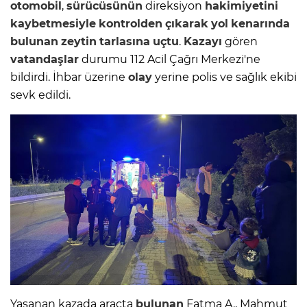
otomobil
,
sürücüsünün
direksiyon
hakimiyetini
kaybetmesiyle
kontrolden
çıkarak
yol
kenarında
bulunan
zeytin
tarlasına
uçtu
.
Kazayı
gören
vatandaşlar
durumu 112 Acil Çağrı Merkezi'ne
bildirdi. İhbar üzerine
olay
yerine polis ve sağlık ekibi
sevk edildi.
Yaşanan kazada araçta
bulunan
Fatma A., Mahmut