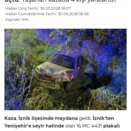
Haber Giriş Tarihi: 30.05.2026 18:07
Haber Güncellenme Tarihi: 30.05.2026 18:08
Kaynak: İHA
Kaza
,
İznik
ilçesinde
meydana
geldi.
İznik'ten
Yenişehir'e
seyir
halinde
olan 16 MC 4431
plakalı