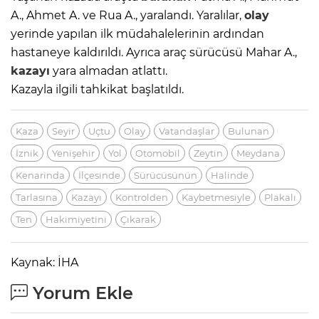
A., Ahmet A. ve Rua A., yaralandı. Yaralılar,
olay
yerinde yapılan ilk müdahalelerinin ardından
hastaneye kaldırıldı. Ayrıca araç sürücüsü Mahar A.,
kazayı
yara almadan atlattı.
Kazayla ilgili tahkikat başlatıldı.
Kaza
Seyir
Uçtu
Olay
Vatandaşlar
Bulunan
İznik
Yenişehir
Yol
Otomobil
Zeytin
Meydana
Kenarinda
İlçesinde
Sürücüsünün
Halinde
Tarlasına
Kazayı
Kontrolden
Kaybetmesiyle
Plakalı
Ten
Hakimiyetini
Çıkarak
Kaynak: İHA
Yorum Ekle