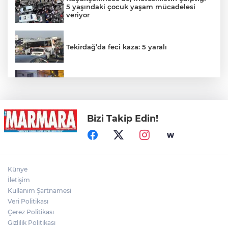
5 yaşındaki çocuk yaşam mücadelesi
veriyor
Tekirdağ’da feci kaza: 5 yaralı
Trafo Yangını Panik Yarattı
Bizi Takip Edin!
Otomobil İçindeki Kadını Dövdü...
Gölde Kaybolan Kişiden Acı Haber
Künye
İletişim
Kullanım Şartnamesi
Veri Politikası
Direğinin devrilmesi ve tellerin kopması
sonucu yangın çıktı
Çerez Politikası
Gizlilik Politikası