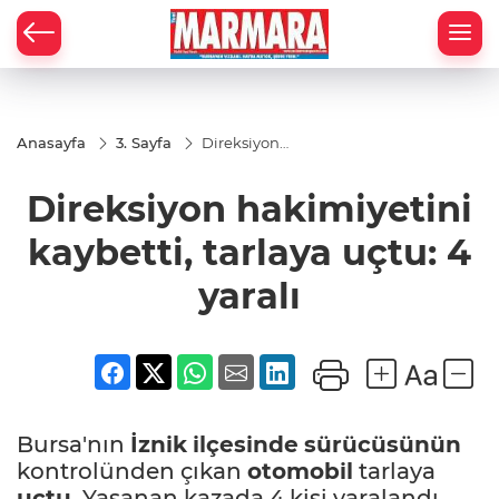
Anasayfa
3. Sayfa
Direksiyon
hakimiyetini
kaybetti,
Direksiyon hakimiyetini
tarlaya uçtu:
4 yaralı
kaybetti, tarlaya uçtu: 4
yaralı
Bursa'nın
İznik
ilçesinde
sürücüsünün
kontrolünden çıkan
otomobil
tarlaya
uçtu
. Yaşanan kazada 4 kişi yaralandı.