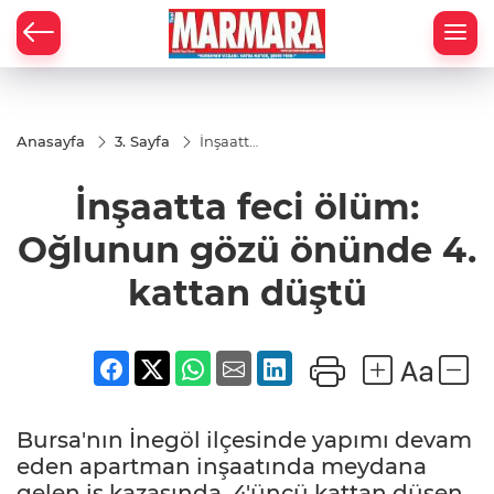
Anasayfa
3. Sayfa
İnşaatta
feci
ölüm:
İnşaatta feci ölüm:
Oğlunun
gözü
önünde
Oğlunun gözü önünde 4.
4. kattan
düştü
kattan düştü
Bursa'nın İnegöl ilçesinde yapımı devam
eden apartman inşaatında meydana
gelen iş kazasında, 4'üncü kattan düşen