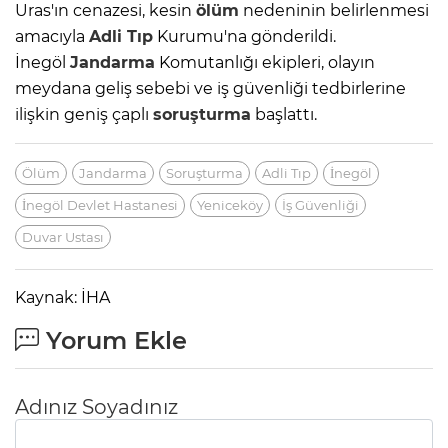
Uras'ın cenazesi, kesin
ölüm
nedeninin belirlenmesi
amacıyla
Adli Tıp
Kurumu'na gönderildi.
İnegöl
Jandarma
Komutanlığı ekipleri, olayın
meydana geliş sebebi ve iş güvenliği tedbirlerine
ilişkin geniş çaplı
soruşturma
başlattı.
Ölüm
Jandarma
Soruşturma
Adli Tıp
İnegöl
İnegöl Devlet Hastanesi
Yeniceköy
İş Güvenliği
Duvar Ustası
Kaynak: İHA
Yorum Ekle
Adınız Soyadınız