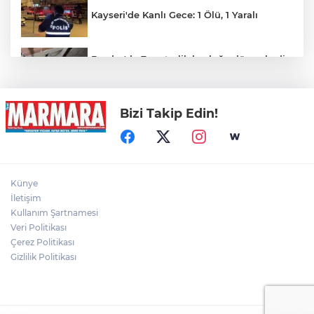
Kayseri'de Kanlı Gece: 1 Ölü, 1 Yaralı
Burdur'da 7 metrelik boşluğa düşen kedi,
2 gün sonra tam kurtarılmak üzereyken
duvarı tırmanıp kaçtı
Bizi Takip Edin!
Otomobil Yol Kenarına Devrildi: 1 Yaralı
Kayseri’de acı olay: Balkondan düşen ev
Künye
sahibi hayatını kaybetti
İletişim
Kullanım Şartnamesi
Veri Politikası
Batman'da feci kaza: 7 yaralı
Çerez Politikası
Gizlilik Politikası