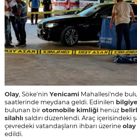
Olay
, Söke'nin
Yenicami
Mahallesi'nde bu
saatlerinde meydana geldi. Edinilen
bilgiy
bulunan bir
otomobile
kimliği
henüz
beli
silahlı
saldırı düzenlendi. Araç içerisindeki 
çevredeki vatandaşların ihbarı üzerine
olay
edildi.