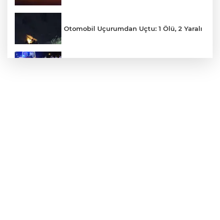
Otomobil Uçurumdan Uçtu: 1 Ölü, 2 Yaralı
Motosiklet Kazası Can Aldı
İlginç Kavga Kameralara Yansıdı
Kayseri'de Feci Kaza: 1 Ölü, 3 Yaralı
Define bulmak kaçak kazı yapan 5
şüpheli suçüstü yakalandı