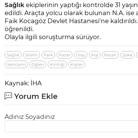
Sağlık
ekiplerinin yaptığı kontrolde 31 yaşın
edildi. Araçta yolcu olarak bulunan N.A. is
Faik Kocagöz Devlet Hastanesi'ne kaldırıldı
öğrenildi.
Olayla ilgili soruşturma sürüyor.
Sağlık
Silahlı
Park
Pazar
Olay
Kişi
Pazari
Şoke
Yenicami
Öğlen
Kimliği
Kişiler
Kaynak: İHA
Yorum Ekle
Adınız Soyadınız