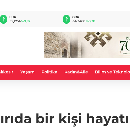
u
EUR
GBP
55,1254
%0,32
64,3468
%0,38
lıkesir
Yaşam
Politika
Kadın&Aile
Bilim ve Teknolo
dırıda bir kişi hayat