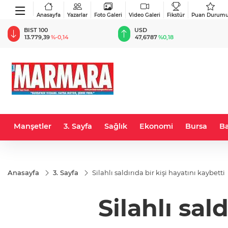
Anasayfa
Yazarlar
Foto Galeri
Video Galeri
Fikstür
Puan Durum
BIST 100
USD
13.779,39
%-0,14
47,6787
%0,18
Manşetler
3. Sayfa
Sağlık
Ekonomi
Bursa
Ba
Anasayfa
3. Sayfa
Silahlı saldırıda bir kişi hayatını kaybetti
Silahlı sal