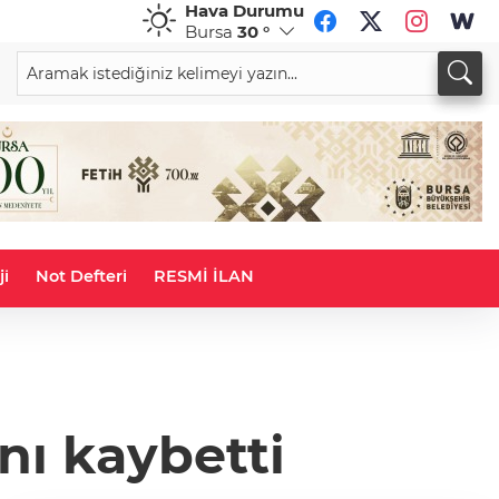
Hava Durumu
Bursa
30 °
CHF
CAD
59,0083
%0,82
34,1883
%0,73
ji
Not Defteri
RESMİ İLAN
ını kaybetti