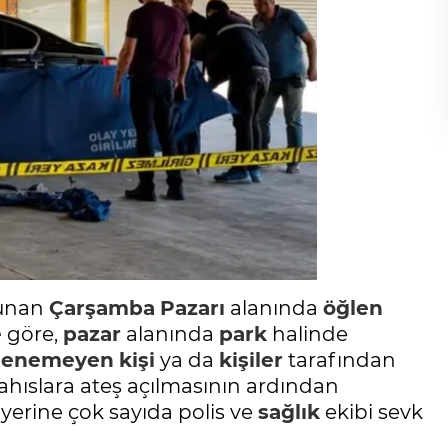
lunan
Çarşamba
Pazarı
alanında
öğlen
e
göre,
pazar
alanında
park
halinde
rlenemeyen
kişi
ya da
kişiler
tarafından
şahıslara ateş açılmasının ardından
yerine çok sayıda polis ve
sağlık
ekibi sevk