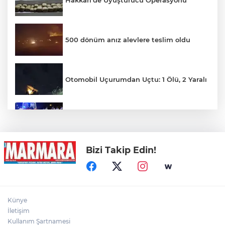
Hakkari'de Uyuşturucu Operasyonu
500 dönüm anız alevlere teslim oldu
Otomobil Uçurumdan Uçtu: 1 Ölü, 2 Yaralı
Motosiklet Kazası Can Aldı
Bizi Takip Edin!
İlginç Kavga Kameralara Yansıdı
Kayseri'de Feci Kaza: 1 Ölü, 3 Yaralı
Künye
İletişim
Kullanım Şartnamesi