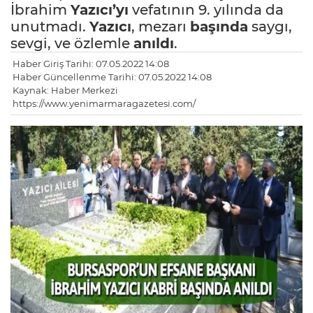
İbrahim
Yazıcı’yı
vefatının 9. yılında da
unutmadı.
Yazıcı
, mezarı
başında
saygı,
sevgi, ve özlemle
anıldı
.
Haber Giriş Tarihi: 07.05.2022 14:08
Haber Güncellenme Tarihi: 07.05.2022 14:08
Kaynak: Haber Merkezi
https://www.yenimarmaragazetesi.com/