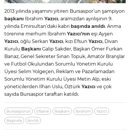
2013 yılında yaşamını yitiren Bursaspor’un şampiyon
başkanı
İbrahim
Yazıcı
, aramızdan ayrılışının 9.
yılında Emirsultan’daki kabri
başında
anıldı
. Anma
törenine merhum İbrahim
Yazıcı’nın
eşi Ayşen
Yazıcı
, oğlu Serkan
Yazıcı
, kızı Efsun
Yazıcı
, Divan
Kurulu
Başkanı
Galip Sakder, Başkan Ömer Furkan
Banaz, Genel Sekreter Sinan Topuk, Amatör Branşlar
ve Futbol Okulundan Sorumlu Yönetim Kurulu
Üyesi Selim Yolgeçen, Reklam ve Pazarlamadan
Sorumlu Yönetim Kurulu Üyesi Metin Alp, eski
yöneticilerden İlhan Uslu, Öztürk
Yazıcı
ve çok
sayıda Bursaspor taraftarı katıldı.
Bursasporun
Efsane
Başkani
İbrahi̇m
Yazici
Başinda
Anildi