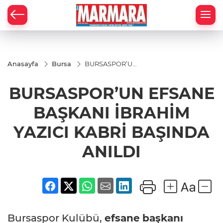
Anasayfa
Bursa
BURSASPOR’UN
EFSANE
BAŞKANI
BURSASPOR’UN EFSANE
İBRAHİM YAZICI
KABRİ BAŞINDA
ANILDI
BAŞKANI İBRAHİM
YAZICI KABRİ BAŞINDA
ANILDI
Bursaspor Kulübü,
efsane
başkanı