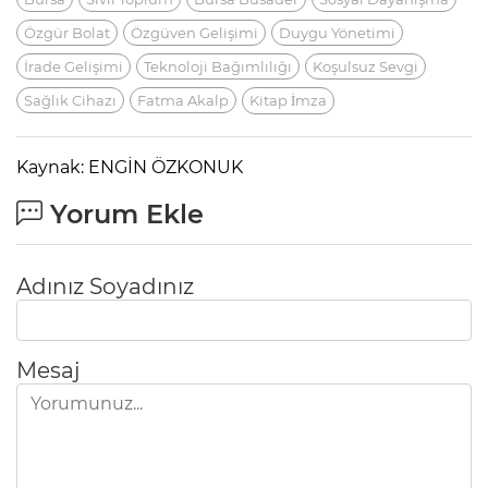
Özgür Bolat
Özgüven Gelişimi
Duygu Yönetimi
İrade Gelişimi
Teknoloji Bağımlılığı
Koşulsuz Sevgi
Sağlık Cihazı
Fatma Akalp
Kitap İmza
Kaynak: ENGİN ÖZKONUK
Yorum Ekle
Adınız Soyadınız
Mesaj