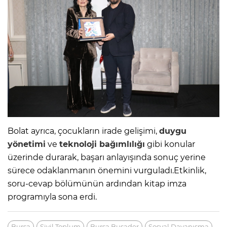
Bolat ayrıca, çocukların irade gelişimi,
duygu
yönetimi
ve
teknoloji bağımlılığı
gibi konular
üzerinde durarak, başarı anlayışında sonuç yerine
sürece odaklanmanın önemini vurguladı.Etkinlik,
soru-cevap bölümünün ardından kitap imza
programıyla sona erdi.
Bursa
Sivil Toplum
Bursa Busader
Sosyal Dayanışma