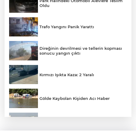
Park Halindeki Otomobil Alevlere Teslim
Oldu
Trafo Yangını Panik Yarattı
Direğinin devrilmesi ve tellerin kopması
sonucu yangın çıktı
Kırmızı Işıkta Kaza: 2 Yaralı
Gölde Kaybolan Kişiden Acı Haber
Tekirdağ’da feci kaza: 5 yaralı