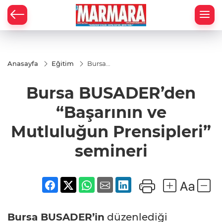
Anasayfa
Eğitim
Bursa
BUSADER’den
“Başarının ve
Bursa BUSADER’den
Mutluluğun
Prensipleri”
semineri
“Başarının ve
Mutluluğun Prensipleri”
semineri
Bursa
BUSADER’in
düzenlediği