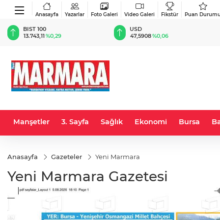
Anasayfa
Yazarlar
Foto Galeri
Video Galeri
Fikstür
Puan Durum
BIST 100
USD
13.743,11
%0,29
47,5908
%0,06
Manşetler
3. Sayfa
Sağlık
Ekonomi
Bursa
Ba
Anasayfa
Gazeteler
Yeni Marmara
Yeni Marmara Gazetesi