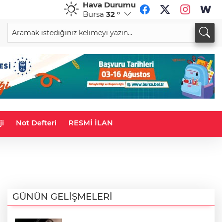
Hava Durumu
Bursa
32 °
CHF
CAD
58,7939
%-0,23
33,9449
%0,00
ji
Not Defteri
RESMİ İLAN
GÜNÜN GELİŞMELERİ