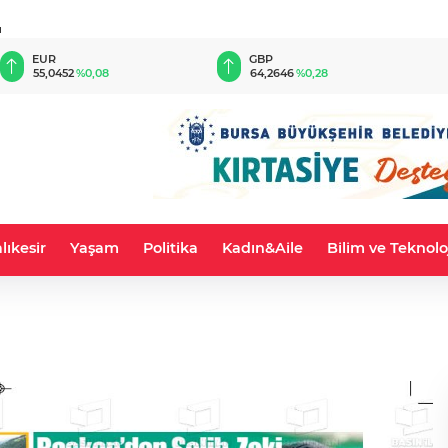
u
EUR
GBP
55,0452
%0,08
64,2646
%0,28
lıkesir
Yaşam
Politika
Kadın&Aile
Bilim ve Teknolo