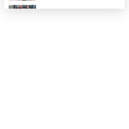
"Tarla satılacak para gelecek derken
evimize icra geldi"
6 yavru 20 metrelik ve bir insanın
girebileceğinden dar alandan 2 saatlik
çalışmayla çıkartıldı
Kurt Saldırısı: 30 Koyun Telef Oldu
Polisin 'dur' ihtarına uymayan sürücü
ters yönden kaçarak polis arabasına
çarptı