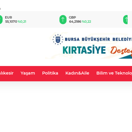
u
GBP
CHF
64,2186
%0,22
58,9742
%0,10
lıkesir
Yaşam
Politika
Kadın&Aile
Bilim ve Teknolo