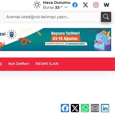
Hava Durumu
Bursa
33 °
CAD
RUB
33,9551
%0,05
0,5839
%-0,13
ji
Not Defteri
RESMİ İLAN