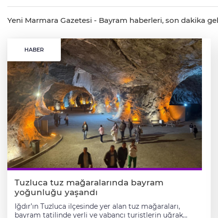
Yeni Marmara Gazetesi - Bayram haberleri, son dakika geliş
HABER
Tuzluca tuz mağaralarında bayram
yoğunluğu yaşandı
Iğdır’ın Tuzluca ilçesinde yer alan tuz mağaraları,
bayram tatilinde yerli ve yabancı turistlerin uğrak