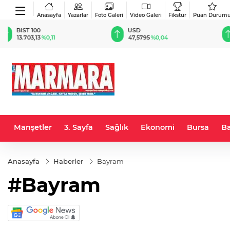
Anasayfa
Yazarlar
Foto Galeri
Video Galeri
Fikstür
Puan Durum
USD
EUR
47,5795
%0,04
55,1070
%0,21
Manşetler
3. Sayfa
Sağlık
Ekonomi
Bursa
Ba
Anasayfa
Haberler
Bayram
#Bayram