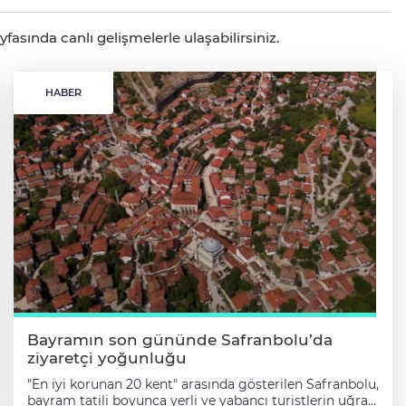
asında canlı gelişmelerle ulaşabilirsiniz.
HABER
Bayramın son gününde Safranbolu’da
ziyaretçi yoğunluğu
"En iyi korunan 20 kent" arasında gösterilen Safranbolu,
bayram tatili boyunca yerli ve yabancı turistlerin uğrak