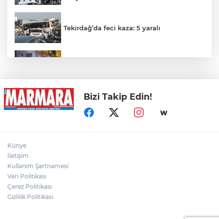
Tekirdağ’da feci kaza: 5 yaralı
Trafo Yangını Panik Yarattı
Bizi Takip Edin!
Otomobil İçindeki Kadını Dövdü...
Gölde Kaybolan Kişiden Acı Haber
Künye
İletişim
Kullanım Şartnamesi
Veri Politikası
Direğinin devrilmesi ve tellerin kopması
sonucu yangın çıktı
Çerez Politikası
Gizlilik Politikası