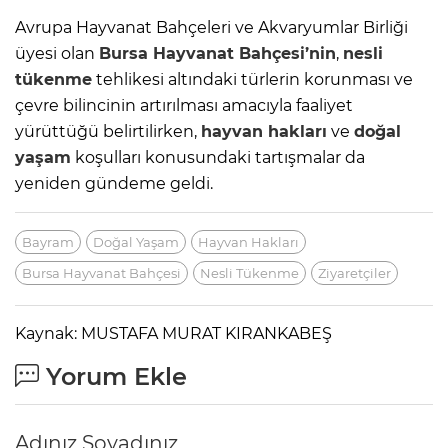
Avrupa Hayvanat Bahçeleri ve Akvaryumlar Birliği
üyesi olan
Bursa Hayvanat Bahçesi’nin
,
nesli
tükenme
tehlikesi altındaki türlerin korunması ve
çevre bilincinin artırılması amacıyla faaliyet
yürüttüğü belirtilirken,
hayvan hakları
ve
doğal
yaşam
koşulları konusundaki tartışmalar da
yeniden gündeme geldi.
Bayram
Doğal Yaşam
Hayvan Hakları
Bursa Hayvanat Bahçesi
Nesli Tükenme
Ziyaretçiler
Kaynak: MUSTAFA MURAT KIRANKABEŞ
Yorum Ekle
Adınız Soyadınız