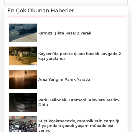
En Çok Okunan Haberler
Kırmızı Işıkta Kaza: 2 Yaralı
Kayseri’de parkta çıkan bıçaklı kavgada 2
kişi yaralandı
Anız Yangını Panik Yarattı
Park Halindeki Otomobil Alevlere Teslim
Oldu
Küçükçekmece'de, motosikletin çarptığı
5 yaşındaki çocuk yaşam mücadelesi
veriyor