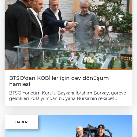
BTSO'dan KOBİ’ler için dev dönüşüm
hamlesi
BTSO Yönetim Kurulu Başkanı İbrahim Burkay, göreve
geldikleri 2013 yılından bu yana Bursa'nın rekabet
gücünü artıracak onlarca stratejik projeyi hayata
geçirdiklerini söyledi. BTSO'nun bugün yalnızca bir
meslek kuruluşu değil, aynı zamanda Türkiye'nin en
önemli dönüşüm ve uzmanlık merkezlerinden biri
HABER
haline geldiğini vurguladı. Başkan Burkay, "Göreve
geldiğimiz 2013 yılından bu yana 16 makro projeyle