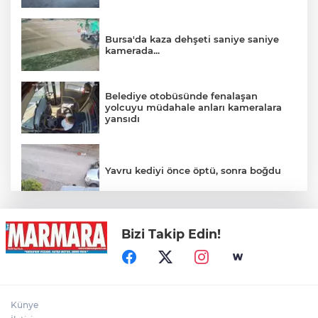
Bursa'da kaza dehşeti saniye saniye
kamerada...
Belediye otobüsünde fenalaşan
yolcuyu müdahale anları kameralara
yansıdı
Yavru kediyi önce öptü, sonra boğdu
Gece kulübünden çıkıp kavgaya böyle
Bizi Takip Edin!
tutuştular… Ayakta zor durdular
Künye