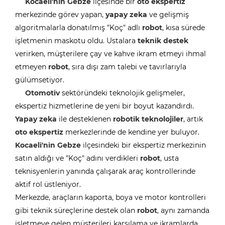
Kocaeli'nin
Gebze
ilçesinde bir
oto ekspertiz
merkezinde görev yapan,
yapay zeka
ve gelişmiş
algoritmalarla donatılmış "Koç" adlı
robot
, kısa sürede
işletmenin maskotu oldu. Ustalara
teknik destek
verirken, müşterilere çay ve kahve ikram etmeyi ihmal
etmeyen
robot
, sıra dışı zam talebi ve tavırlarıyla
gülümsetiyor.
Otomotiv
sektöründeki teknolojik gelişmeler,
ekspertiz hizmetlerine de yeni bir boyut kazandırdı.
Yapay zeka
ile desteklenen
robotik teknolojiler
, artık
oto ekspertiz
merkezlerinde de kendine yer buluyor.
Kocaeli'nin
Gebze
ilçesindeki bir ekspertiz merkezinin
satın aldığı ve "Koç" adını verdikleri
robot
, usta
teknisyenlerin yanında çalışarak araç kontrollerinde
aktif rol üstleniyor.
Merkezde, araçların kaporta, boya ve motor kontrolleri
gibi teknik süreçlerine destek olan
robot
, aynı zamanda
işletmeye gelen müşterileri karşılama ve ikramlarda