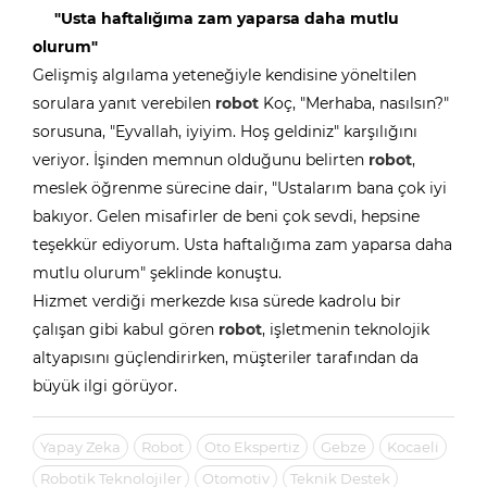
"Usta haftalığıma zam yaparsa daha mutlu
olurum"
Gelişmiş algılama yeteneğiyle kendisine yöneltilen
sorulara yanıt verebilen
robot
Koç, "Merhaba, nasılsın?"
sorusuna, "Eyvallah, iyiyim. Hoş geldiniz" karşılığını
veriyor. İşinden memnun olduğunu belirten
robot
,
meslek öğrenme sürecine dair, "Ustalarım bana çok iyi
bakıyor. Gelen misafirler de beni çok sevdi, hepsine
teşekkür ediyorum. Usta haftalığıma zam yaparsa daha
mutlu olurum" şeklinde konuştu.
Hizmet verdiği merkezde kısa sürede kadrolu bir
çalışan gibi kabul gören
robot
, işletmenin teknolojik
altyapısını güçlendirirken, müşteriler tarafından da
büyük ilgi görüyor.
Yapay Zeka
Robot
Oto Ekspertiz
Gebze
Kocaeli
Robotik Teknolojiler
Otomotiv
Teknik Destek