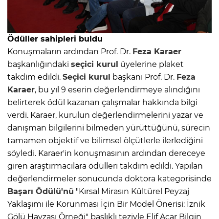
Ödüller sahipleri buldu
Konuşmaların ardından Prof. Dr.
Feza Karaer
başkanlığındaki
seçici kurul
üyelerine plaket
takdim edildi.
Seçici kurul
başkanı Prof. Dr.
Feza
Karaer
, bu yıl 9 eserin değerlendirmeye alındığını
belirterek ödül kazanan çalışmalar hakkında bilgi
verdi. Karaer, kurulun değerlendirmelerini yazar ve
danışman bilgilerini bilmeden yürüttüğünü, sürecin
tamamen objektif ve bilimsel ölçütlerle ilerlediğini
söyledi. Karaer'in konuşmasının ardından dereceye
giren araştırmacılara ödülleri takdim edildi. Yapılan
değerlendirmeler sonucunda doktora kategorisinde
Başarı Ödülü'nü
"Kırsal Mirasın Kültürel Peyzaj
Yaklaşımı ile Korunması İçin Bir Model Önerisi: İznik
Gölü Havzası Örneği" başlıklı teziyle Elif Acar Bilgin