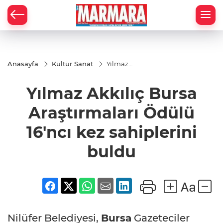
Anasayfa
Kültür Sanat
Yılmaz
Akkılıç Bursa
Araştırmaları
Yılmaz Akkılıç Bursa
Ödülü 16'ncı
kez
sahiplerini
Araştırmaları Ödülü
buldu
16'ncı kez sahiplerini
buldu
Nilüfer Belediyesi,
Bursa
Gazeteciler