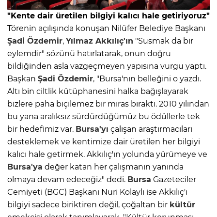
"Kente dair üretilen bilgiyi kalıcı hale getiriyoruz"
Törenin açılışında konuşan Nilüfer Belediye Başkanı
Şadi Özdemir
,
Yılmaz Akkılıç'ın
"Susmak da bir
eylemdir" sözünü hatırlatarak, onun doğru
bildiğinden asla vazgeçmeyen yapısına vurgu yaptı.
Başkan
Şadi Özdemir
, "Bursa'nın belleğini o yazdı.
Altı bin ciltlik kütüphanesini halka bağışlayarak
bizlere paha biçilemez bir miras bıraktı. 2010 yılından
bu yana aralıksız sürdürdüğümüz bu ödüllerle tek
bir hedefimiz var.
Bursa'yı
çalışan araştırmacıları
desteklemek ve kentimize dair üretilen her bilgiyi
kalıcı hale getirmek. Akkılıç'ın yolunda yürümeye ve
Bursa'ya
değer katan her çalışmanın yanında
olmaya devam edeceğiz" dedi.
Bursa
Gazeteciler
Cemiyeti (BGC) Başkanı Nuri Kolaylı ise Akkılıç'ı
bilgiyi sadece biriktiren değil, çoğaltan bir
kültür