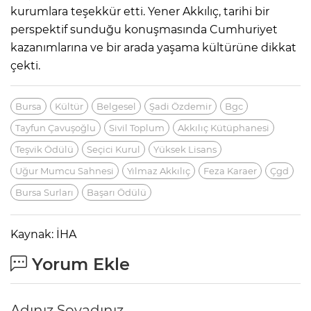
kurumlara teşekkür etti. Yener Akkılıç, tarihi bir
perspektif sunduğu konuşmasında Cumhuriyet
kazanımlarına ve bir arada yaşama kültürüne dikkat
çekti.
Bursa
Kültür
Belgesel
Şadi Özdemir
Bgc
Tayfun Çavuşoğlu
Sivil Toplum
Akkılıç Kütüphanesi
Teşvik Ödülü
Seçici Kurul
Yüksek Lisans
Uğur Mumcu Sahnesi
Yılmaz Akkılıç
Feza Karaer
Çgd
Bursa Surları
Başarı Ödülü
Kaynak: İHA
Yorum Ekle
Adınız Soyadınız