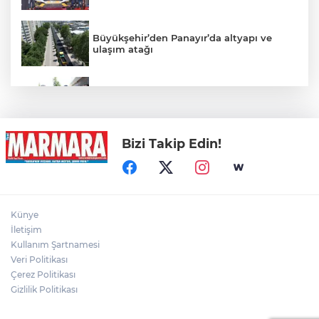
Büyükşehir’den Panayır’da altyapı ve
ulaşım atağı
Alanyurt yüzme havuzunda yapım
çalışmaları sürüyor
Bizi Takip Edin!
Kepçe Alevlere Teslim Oldu
4 Araç Birbirine Girdi: 4 Yaralı
Künye
İletişim
Kullanım Şartnamesi
6 metre derinlik, 40 santimetre
Veri Politikası
genişlikteki kuyuya giren itfaiye eri,
Çerez Politikası
halatla bağladığı çocuğu yukarı gönderdi
Gizlilik Politikası