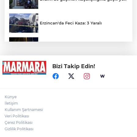
Erzincan'da Feci Kaza: 3 Yaralı
Kontrolden çıkan otomobil kaldırımı
aşarak parka girdi
Bizi Takip Edin!
Gümüşhane’de 3 Ev Alevlere Teslim Oldu
Müstakil Ev Alevlere Teslim Oldu
Künye
İletişim
Kullanım Şartnamesi
Veri Politikası
İki Otomobil Çarpıştı: 2 Yaralı
Çerez Politikası
Gizlilik Politikası