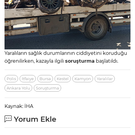
Yaralıların sağlık durumlarının ciddiyetini koruduğu
öğrenilirken, kazayla ilgili
soruşturma
başlatıldı.
Polis
İtfaiye
Bursa
Kestel
Kamyon
Yaralılar
Ankara Yolu
Soruşturma
Kaynak: İHA
Yorum Ekle