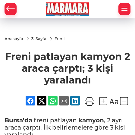
Anasayfa
3. Sayfa
Freni
patlayan
kamyon
Freni patlayan kamyon 2
2 araca
çarptı; 3
kişi
araca çarptı; 3 kişi
yaralandı
yaralandı
Bursa'da
freni patlayan
kamyon
, 2 ayrı
araca çarptı. İlk belirlemelere göre 3 kişi
yaralandı.