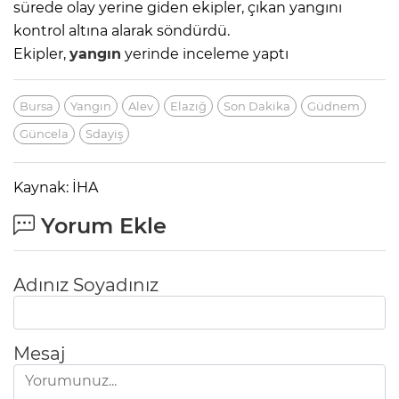
sürede olay yerine giden ekipler, çıkan yangını
kontrol altına alarak söndürdü.
Ekipler,
yangın
yerinde inceleme yaptı
Bursa
Yangın
Alev
Elazığ
Son Dakika
Güdnem
Güncela
Sdayiş
Kaynak: İHA
Yorum Ekle
Adınız Soyadınız
Mesaj