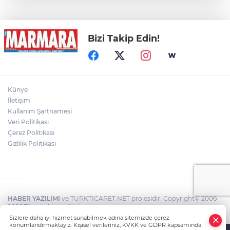
Alanyurt yüzme havuzunda yapım
çalışmaları sürüyor
Bizi Takip Edin!
Kepçe Alevlere Teslim Oldu
4 Araç Birbirine Girdi: 4 Yaralı
Künye
İletişim
Kullanım Şartnamesi
6 metre derinlik, 40 santimetre
Veri Politikası
genişlikteki kuyuya giren itfaiye eri,
Çerez Politikası
halatla bağladığı çocuğu yukarı gönderdi
Gizlilik Politikası
HABER YAZILIMI
ve TURKTICARET.NET projesidir. Copyright© 2006-
2026 Tüm hakları saklıdır.
Sizlere daha iyi hizmet sunabilmek adına sitemizde çerez
konumlandırmaktayız. Kişisel verileriniz, KVKK ve GDPR kapsamında