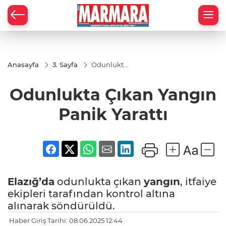
Anasayfa
3. Sayfa
Odunlukta
Çıkan
Yangın
Odunlukta Çıkan Yangın
Panik
Yarattı
Panik Yarattı
Elazığ’da
odunlukta çıkan
yangın
, itfaiye
ekipleri tarafından kontrol altına
alınarak söndürüldü.
Haber Giriş Tarihi: 08.06.2025 12:44