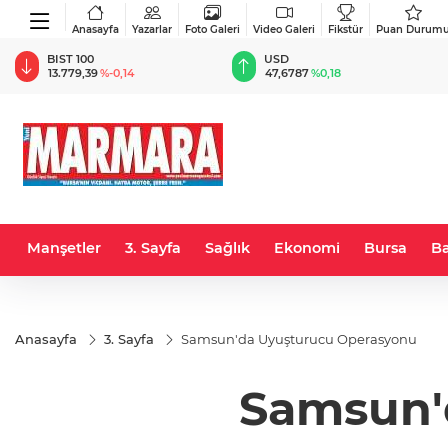
Anasayfa
Yazarlar
Foto Galeri
Video Galeri
Fikstür
Puan Durum
BIST 100
USD
13.779,39
%-0,14
47,6787
%0,18
Manşetler
3. Sayfa
Sağlık
Ekonomi
Bursa
Ba
Anasayfa
3. Sayfa
Samsun'da Uyuşturucu Operasyonu
Samsun'