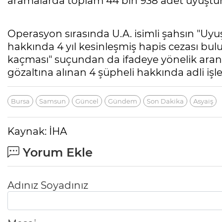
aramalarda toplam 44 bin 938 adet uyuşturu
Operasyon sırasında U.A. isimli şahsın "
hakkında 4 yıl kesinleşmiş hapis cezası bu
kaçması" suçundan da ifadeye yönelik aran
gözaltına alınan 4 şüpheli hakkında adli işle
Bursa
Samsun
Güncel
Gündem
Son Dakika
Asyaiş
Kaynak: İHA
Yorum Ekle
Adınız Soyadınız