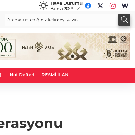
Hava Durumu
Bursa
32 °
CHF
CAD
59,0083
%0,82
34,1883
%0,73
ji
Not Defteri
RESMİ İLAN
erasyonu