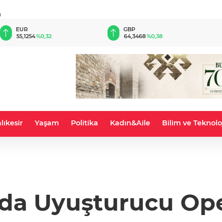
u
EUR
GBP
55,1254
%0,32
64,3468
%0,38
lıkesir
Yaşam
Politika
Kadın&Aile
Bilim ve Teknolo
da Uyuşturucu Op