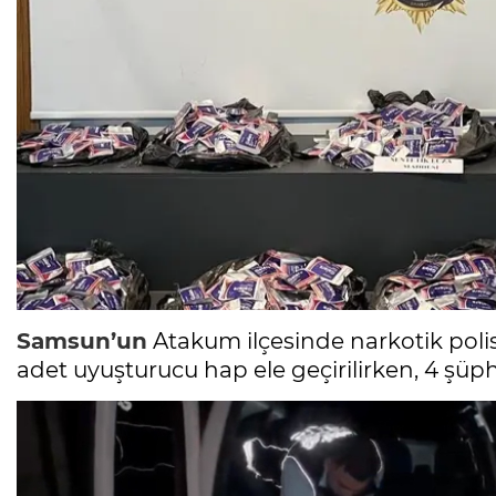
Samsun’un
Atakum ilçesinde narkotik poli
adet uyuşturucu hap ele geçirilirken, 4 şüphe