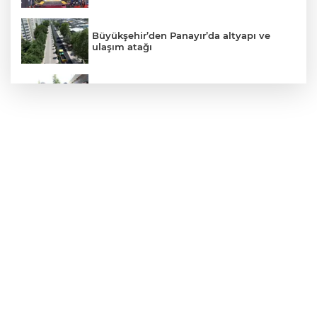
Büyükşehir’den Panayır’da altyapı ve
ulaşım atağı
Alanyurt yüzme havuzunda yapım
çalışmaları sürüyor
Kepçe Alevlere Teslim Oldu
4 Araç Birbirine Girdi: 4 Yaralı
6 metre derinlik, 40 santimetre
genişlikteki kuyuya giren itfaiye eri,
halatla bağladığı çocuğu yukarı gönderdi