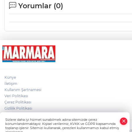
Yorumlar (
0
)
Künye
İletişim
Kullanım Şartnamesi
Veri Politikası
Çerez Politikası
Gizlilik Politikası
×
Sizlere daha iyi hizmet sunabilmek adına sitemizde çerez
Whatsapp
konumlandırmaktayız. Kişisel verileriniz, KVKK ve GDPR kapsamında
toplanıp işlenir. Sitemizi kullanarak, çerezleri kullanmamızı kabul etmiş
HABER YAZILIMI
ve TURKTICARET.NET projesidir. Copyright© 2006-2026 