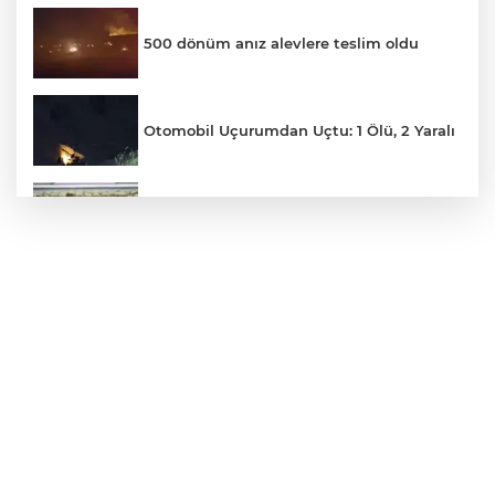
500 dönüm anız alevlere teslim oldu
Otomobil Uçurumdan Uçtu: 1 Ölü, 2 Yaralı
Hakkari'de Uyuşturucu Operasyonu
Motosiklet Kazası Can Aldı
Yağmur suyu giderine sıkışan kediyi
itfaiye kurtardı
Palandöken'de hareketli dakikalar: İntihar
girişimi eşinin gelmesiyle son buldu