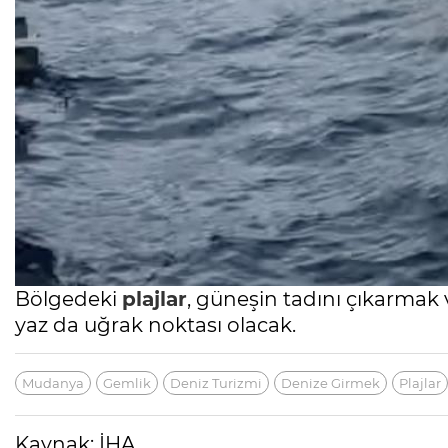
Bölgedeki
plajlar
, güneşin tadını çıkarmak
yaz da uğrak noktası olacak.
Mudanya
Gemlik
Deniz Turizmi
Denize Girmek
Plajlar
Kaynak: İHA