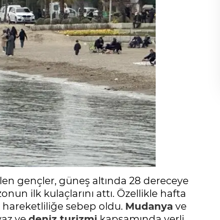
ilen gençler, güneş altında 28 dereceye
onun ilk kulaçlarını attı. Özellikle hafta
de hareketliliğe sebep oldu.
Mudanya
ve
 yaz ve
deniz turizmi
kapsamında yerli