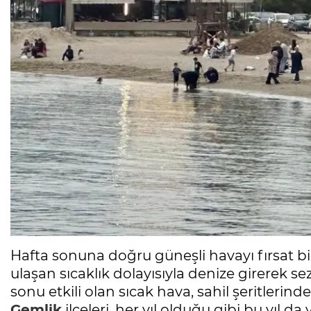
Hafta sonuna doğru güneşli havayı fırsat b
ulaşan sıcaklık dolayısıyla denize girerek sez
sonu etkili olan sıcak hava, sahil şeritlerin
Gemlik
ilçeleri, her yıl olduğu gibi bu yıl da