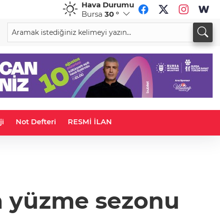
Hava Durumu
Bursa
30 °
CHF
CAD
59,0083
%0,82
34,1883
%0,73
ji
Not Defteri
RESMİ İLAN
a yüzme sezonu