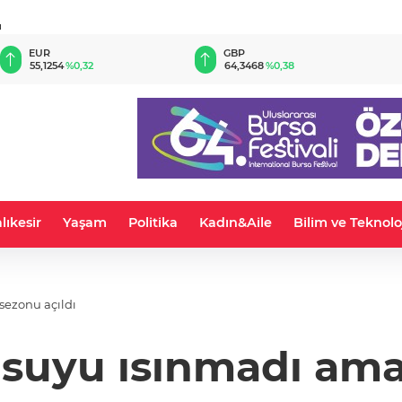
u
EUR
GBP
55,1254
%0,32
64,3468
%0,38
lıkesir
Yaşam
Politika
Kadın&Aile
Bilim ve Teknolo
sezonu açıldı
z suyu ısınmadı am