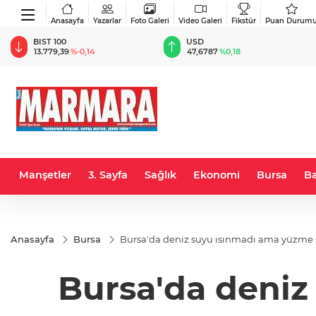
Anasayfa
Yazarlar
Foto Galeri
Video Galeri
Fikstür
Puan Durum
BIST 100
USD
13.779,39
%-0,14
47,6787
%0,18
Manşetler
3. Sayfa
Sağlık
Ekonomi
Bursa
Ba
Anasayfa
Bursa
Bursa'da deniz suyu ısınmadı ama yüzme 
Bursa'da deni