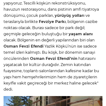
yapıyoruz. Tescilli köşkün rekonstrüksiyonu,
havuzun restorasyonu, dans pistinin amfi tiyatroya
dönüşümü, çocuk parkları,
yürüyüş yolları
ve
teraslarıyla birlikte
Fevziye Parkı
, bölgenin cazibe
noktası olacak. Burası sadece bir park değil;
geçmişle geleceğin buluştuğu bir
yaşam alanı
olacak. Bölgenin en değerli yapılarından biri olan
Osman Fevzi Efendi
Yazlık Köşkü’nün ise sadece
temel izleri kalmıştı. Bu köşk, bir dönemin sanayi
öncülerinden
Osman Fevzi Efendi’nin
hatırasını
yaşatacak bir kültür durağıdır. Zemin katından
fuayesine, toplantı salonlarından kafesine kadar bu
yapı hem hemşehrilerimizin hem de ziyaretçilerin
keyifle vakit geçireceği bir merkez haline gelecek"
dedi.