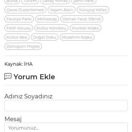
Bursa
Turizm
Oktay Yılmaz
Şehir Parkı
Çevre Düzenlemesi
Yaşam Alanı
Yürüyüş Yolları
Fevziye Parkı
Mollaarap
Osman Fevzi Efendi
Fetih Korusu
Kültür Koridoru
Hünkâr Köşkü
Kültür Aksı
Doğal Doku
Müsellim Köşkü
Dönüşüm Projesi
Kaynak: İHA
Yorum Ekle
Adınız Soyadınız
Mesaj