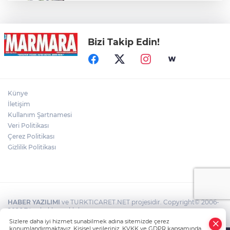
Alanyurt yüzme havuzunda yapım
çalışmaları sürüyor
Bizi Takip Edin!
Kepçe Alevlere Teslim Oldu
4 Araç Birbirine Girdi: 4 Yaralı
Künye
İletişim
Kullanım Şartnamesi
6 metre derinlik, 40 santimetre
Veri Politikası
genişlikteki kuyuya giren itfaiye eri,
Çerez Politikası
halatla bağladığı çocuğu yukarı gönderdi
Gizlilik Politikası
HABER YAZILIMI
ve TURKTICARET.NET projesidir. Copyright© 2006-
2026 Tüm hakları saklıdır.
Sizlere daha iyi hizmet sunabilmek adına sitemizde çerez
konumlandırmaktayız. Kişisel verileriniz, KVKK ve GDPR kapsamında