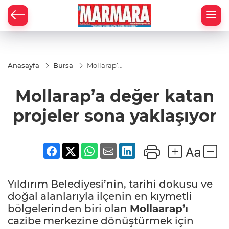
Anasayfa
Bursa
Mollarap’a
değer
katan
Mollarap’a değer katan
projeler
sona
yaklaşıyor
projeler sona yaklaşıyor
Yıldırım Belediyesi’nin, tarihi dokusu ve
doğal alanlarıyla ilçenin en kıymetli
bölgelerinden biri olan
Mollaarap’ı
cazibe merkezine dönüştürmek için