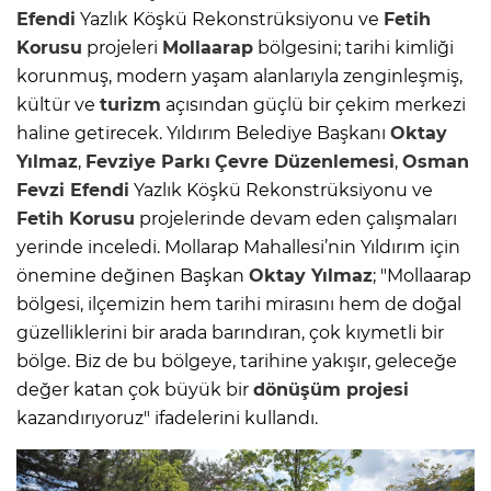
Efendi
Yazlık Köşkü Rekonstrüksiyonu ve
Fetih
Korusu
projeleri
Mollaarap
bölgesini; tarihi kimliği
korunmuş, modern yaşam alanlarıyla zenginleşmiş,
kültür ve
turizm
açısından güçlü bir çekim merkezi
haline getirecek. Yıldırım Belediye Başkanı
Oktay
Yılmaz
,
Fevziye Parkı
Çevre Düzenlemesi
,
Osman
Fevzi Efendi
Yazlık Köşkü Rekonstrüksiyonu ve
Fetih Korusu
projelerinde devam eden çalışmaları
yerinde inceledi. Mollarap Mahallesi’nin Yıldırım için
önemine değinen Başkan
Oktay Yılmaz
; "Mollaarap
bölgesi, ilçemizin hem tarihi mirasını hem de doğal
güzelliklerini bir arada barındıran, çok kıymetli bir
bölge. Biz de bu bölgeye, tarihine yakışır, geleceğe
değer katan çok büyük bir
dönüşüm projesi
kazandırıyoruz" ifadelerini kullandı.