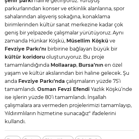
şehir parkı
haline getiriyoruz. Yürüyüş
parkurlarından konser ve etkinlik alanlarına, spor
sahalarından alışveriş sokağına, konaklama
birimlerinden kültür sanat merkezine kadar çok
geniş bir yelpazede çalışmalar yürütüyoruz. Aynı
zamanda Hünkar Köşkü,
Müsellim Köşkü
ve
Fevziye Parkı’nı
birbirine bağlayan büyük bir
kültür koridoru
oluşturuyoruz. Bu proje
tamamlandığında
Mollaarap
,
Bursa’nın
en özel
yaşam ve kültür akslarından biri haline gelecek. Şu
anda
Fevziye Parkı’nda
çalışmaların yüzde 75’i
tamamlandı.
Osman Fevzi Efendi
Yazlık Köşkü’nde
ise işlerin yüzde 80’i tamamlandı. İnşallah
çalışmalara ara vermeden projelerimizi tamamlayıp,
Yıldırımlıların hizmetine sunacağız" ifadelerini
kullandı.