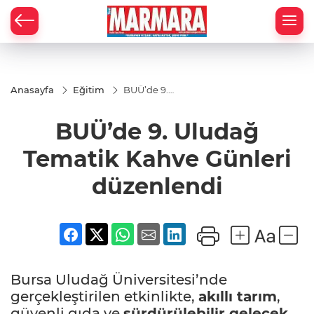
Anasayfa
Eğitim
BUÜ’de 9.
Uludağ
Tematik
BUÜ’de 9. Uludağ
Kahve
Günleri
düzenlendi
Tematik Kahve Günleri
düzenlendi
Bursa Uludağ Üniversitesi’nde
gerçekleştirilen etkinlikte,
akıllı tarım
,
güvenli gıda ve
sürdürülebilir gelecek