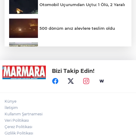
Otomobil Uçurumdan Uçtu: 1 Ölü, 2 Yaralı
500 dönüm anız alevlere teslim oldu
Hakkari'de Uyuşturucu Operasyonu
Bizi Takip Edin!
Motosiklet Kazası Can Aldı
Palandöken'de hareketli dakikalar: İntihar
Künye
girişimi eşinin gelmesiyle son buldu
İletişim
Kullanım Şartnamesi
Veri Politikası
Yağmur suyu giderine sıkışan kediyi
itfaiye kurtardı
Çerez Politikası
Gizlilik Politikası