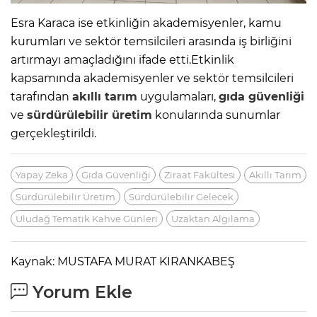
Esra Karaca ise etkinliğin akademisyenler, kamu
kurumları ve sektör temsilcileri arasında iş birliğini
artırmayı amaçladığını ifade etti.Etkinlik
kapsamında akademisyenler ve sektör temsilcileri
tarafından
akıllı tarım
uygulamaları,
gıda güvenliği
ve
sürdürülebilir üretim
konularında sunumlar
gerçekleştirildi.
Yapay Zeka
Gıda Güvenliği
Ziraat Fakültesi
Akıllı Tarım
Sürdürülebilir Üretim
Sürdürülebilir Gelecek
Uludağ Tematik Kahve Günleri
Uzaktan Algılama
Kaynak: MUSTAFA MURAT KIRANKABEŞ
Yorum Ekle