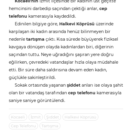
Kocaeli'nin
İzmit ilçesinde bir kadının üst geçitte
hemcinsini darbedip saçından çektiği anlar,
cep
telefonu
kamerasıyla kaydedildi.
Edinilen bilgiye göre,
Halkevi Köprüsü
üzerinde
karşılaşan iki kadın arasında henüz bilinmeyen bir
nedenle
tartışma
çıktı. Kısa sürede büyüyerek fiziksel
kavgaya dönüşen olayda kadınlardan biri, diğerinin
saçından tuttu. Neye uğradığını şaşıran yere doğru
eğilirken, çevredeki vatandaşlar hızla olaya müdahale
etti. Bir süre daha saldırısına devam eden kadın,
güçlükle sakinleştirildi.
Sokak ortasında yaşanan
şiddet
anları ise olaya şahit
olan bir vatandaş tarafından
cep telefonu
kamerasıyla
saniye saniye görüntülendi.
Kocaeli
İzmit
Şiddet
Halkevi Köprüsü
Cep Telefonu
Tartışma