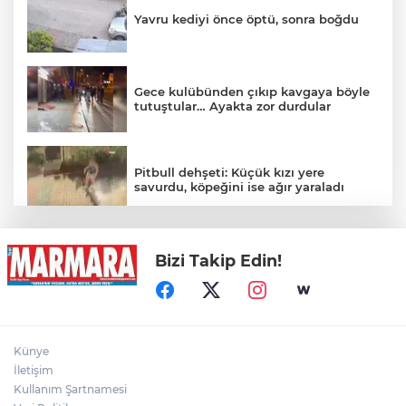
Yavru kediyi önce öptü, sonra boğdu
Gece kulübünden çıkıp kavgaya böyle
tutuştular… Ayakta zor durdular
Pitbull dehşeti: Küçük kızı yere
savurdu, köpeğini ise ağır yaraladı
13 yaşındaki motosiklet sürücüsünün
Bizi Takip Edin!
öldüğü kaza güvenlik kamerasında
Künye
İletişim
Kullanım Şartnamesi