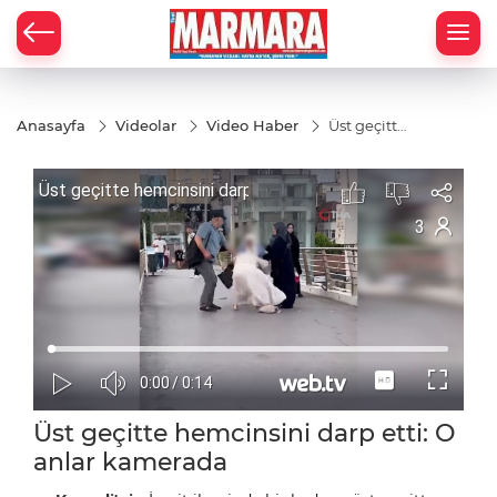
Anasayfa
Videolar
Video Haber
Üst geçitte
hemcinsini
darp etti: O
anlar
kamerada
Üst geçitte hemcinsini darp etti: O
anlar kamerada